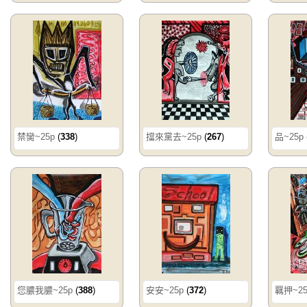
禁臠~25p
(
338
)
擋來黨去~25p
(
267
)
品~25p
您膿我膿~25p
(
388
)
安安~25p
(
372
)
羈押~25