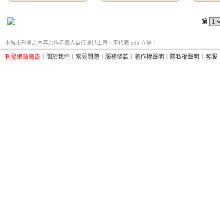
第
本城市刊登之內容為作者個人自行提供上傳，不代表 udn 立場。
刊登網站廣告
︱
關於我們
︱
常見問題
︱
服務條款
︱
著作權聲明
︱
隱私權聲明
︱
客服