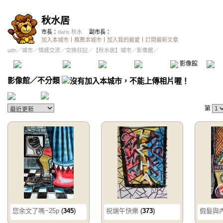
秋水居
市長：
daris 秋水
副市長：
加入本城市
｜
推薦本城市
｜
加入我的最愛
｜
訂閱最新文章
udn
／
城市
／
情感交流
／
交換日記
／
【秋水居】城市
／影像館／
本城市首頁
討論區
精華區
投票區
影像館
推
影像館
／
不分類
第
您余文了嗎~25p
(
345
)
祝端午快樂
(
373
)
假髮與內