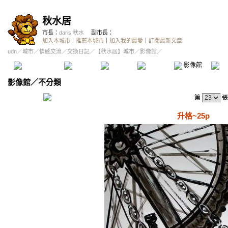
秋水居
市長：
daris 秋水
副市長：
加入本城市
｜
推薦本城市
｜
加入我的最愛
｜
訂閱最新文章
udn
／
城市
／
情感交流
／
交換日記
／
【秋水居】城市
／影像館／
本城市首頁
討論區
精華區
投票區
影像館
推
影像館
／
不分類
第
張
升格~25p