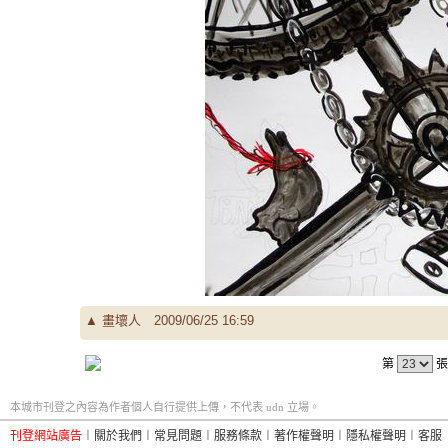
▲
畫壞人
2009/06/25 16:59
第
張
本城市刊登之內容為作者個人自行提供上傳，不代表 udn 立場。
刊登網站廣告
︱
關於我們
︱
常見問題
︱
服務條款
︱
著作權聲明
︱
隱私權聲明
︱
客服