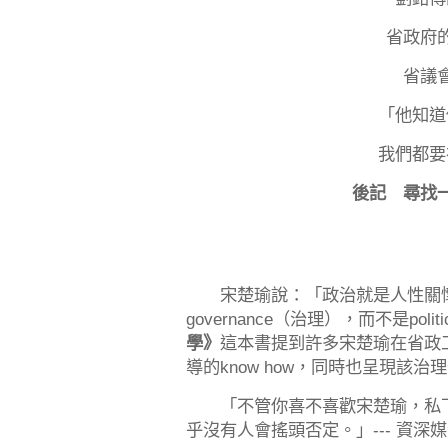
省政府
省議
「他知道
我們都要
後記 尋找
宋楚瑜說：「政治就是人性關懷
governance（治理），而不是politi
學》
這本書提到許多宋楚瑜在省政
導的know how，同時也呈現該治理什
「不管你喜不喜歡宋楚瑜，私下
乎沒有人會搖頭否定。」--- 資深