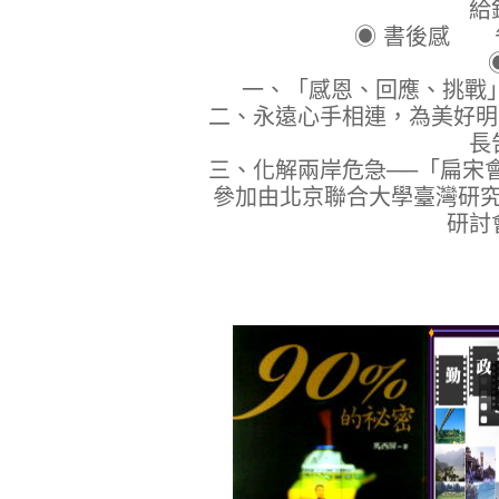
給釣竿不
◉ 書後感 
一、「感恩、回應、挑戰
二、永遠心手相連，為美好明
長
三、化解兩岸危急──「扁宋
參加由北京聯合大學臺灣研
研討