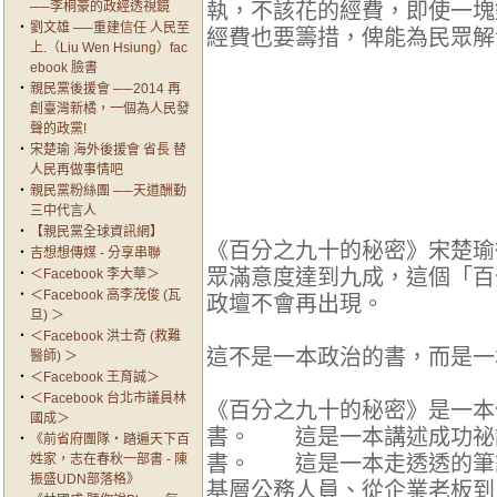
──李桐豪的政經透視鏡
執，不該花的經費，即使一塊
‧
劉文雄 ──重建信任 人民至
經費也要籌措，俾能為民眾解
上.（Liu Wen Hsiung）fac
ebook 臉書
‧
親民黨後援會 ──2014 再
創臺灣新橘，一個為人民發
聲的政黨!
‧
宋楚瑜 海外後援會 省長 替
人民再做事情吧
‧
親民黨粉絲團 ──天道酬勤
三中代言人
‧
【親民黨全球資訊網】
《百分之九十的秘密》宋楚瑜
‧
吉想想傳媒 - 分享串聯
眾滿意度達到九成，這個「百
‧
＜Facebook 李大華＞
‧
＜Facebook 高李茂俊 (瓦
政壇不會再出現。
旦) ＞
‧
＜Facebook 洪士奇 (救難
這不是一本政治的書，而是
醫師) ＞
‧
＜Facebook 王育誠＞
‧
＜Facebook 台北市議員林
《百分之九十的秘密》是一
國成＞
書。 這是一本講述成功祕
‧
《前省府團隊‧踏遍天下百
姓家，志在春秋一部書 - 陳
書。 這是一本走透透的筆
振盛UDN部落格》
基層公務人員、從企業老板到