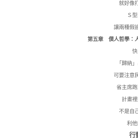
就好像
Ｓ型
讓兩種假
第五章 僕人哲學：
快
「歸納」
可要注意
省主席跑
計畫裡
不是自
利他
行