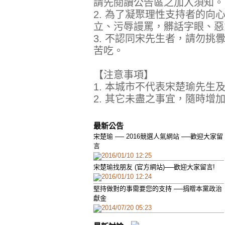
請先閱讀公告區之加入須知。
2. 為了凝聚理性支持者的
立、污辱謾罵，髒話字眼、惡
3. 不認同宋先生者，請勿
苦吃。
【注意事項】
1. 本城市不代表宋楚瑜先生
2. 其它未盡之事宜，隨時增
最新公告
宋楚瑜 ── 2016競選人氣網站 ──歡迎大家留
言
2016/01/10 12:25
宋楚瑜找朋友 (官方網站)──歡迎大家留言!
2016/01/10 12:24
堅持做對的事需要您的支持 ──捐贈本黨政治
獻金
2014/07/20 05:23