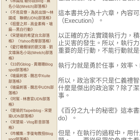
‧
《林國成 聽你說Blog - 無
名小站(Wretch)部落格》
這本書共分為十六章，內容可
‧
《不鳥官僚，為民出頭～林
國成 聯網(UDN)部落格》
（Execution）。
‧
《祖靈之邦 - 高金素梅‧嗆
扁---黑白行動》
以正確的方法實踐執行力，積
‧
《宋楚瑜的希望台北部落
格》（Yahoo奇摩部落格）
止災害的發生。所以，執行力
‧
《愛打橄欖球的劉文雄 - 劉
重要的是行動，不能行動
文雄無名小站(Wretch)部落
格》
‧
《33的Gblog - 黃珊珊Blog
執行力就是勇於任事，效率
spot部落格》
‧
《嗆扁刺客 - 魏志中Xuite
所以，政治家不只是仁義禮
部落格》
什麼是傑出的政治家？除了潔
‧
《嗆扁刺客 - 魏志中UDN部
落格》
事。
‧
《阿幫 - 林惠官UDN部落
格》
《百分之九十的秘密》這本書說
‧
《楚瑜的Taipeiblog - 宋楚
瑜UDN部落格》
do）。
‧
《宋楚瑜 - Vlog影音部落
格》
但是，在執行的過程中，用什
‧
《咋觸集 - 李復甸教授Blog
spot部落格》