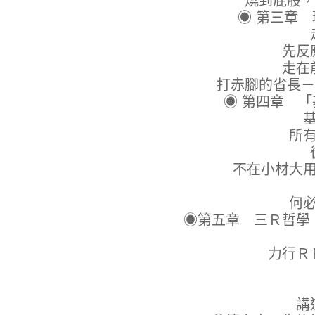
燒到屁股，
◉ 第三章
走出去
先反應急迫
走在前面，
打赤腳的省長－
◉ 第四章 
基層當
所有的政
從民眾
不在小材大用還是
婆婆
何必曰利
◉第五章 三Ｒ哲學
馬虎
力行ＲＲＲ，
反
責任
講道理，