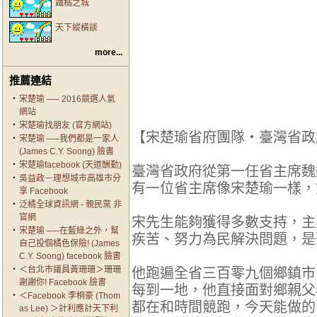
鐵橘之城
天下縱橫談
more...
推薦連結
‧
宋楚瑜 ── 2016競選人氣
網站
‧
宋楚瑜找朋友 (官方網站)
【宋楚瑜省府團隊‧臺灣省政
‧
宋楚瑜 ──我們都是一家人
(James C.Y. Soong) 臉書
‧
宋楚瑜facebook (天道酬勤)
臺灣省政府從第一任省主席魏
‧
吳益政－理想城市高雄市分
有一位省主席像宋楚瑜一樣，
享 Facebook
‧
泛橘全球資訊網 - 親民黨 非
官網
宋先生能夠獲得多數支持，主
‧
宋楚瑜 ──在藍綠之外，幫
疾苦、努力為民解決問題，是
自己投個橘色保險! (James
C.Y. Soong) facebook 臉書
‧
＜台北市議員黃珊珊＞珊珊
他跑遍全省三百零九個鄉鎮市
謝謝你! Facebook 臉書
每到一地，他直接面對鄉親父
‧
＜Facebook 李桐豪 (Thom
都在和時間競跑，今天能做
as Lee) ＞計利應計天下利