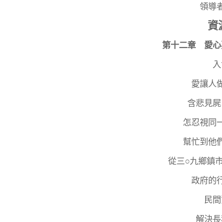
領導
資
第十二章 愛心
入
愛讓人
含悲見屍
怎忍視同
幫忙到他
從三○九鄉鎮
政府的
民間
解決長