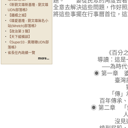
題。 要從民眾的角度去看
‧
《新劉文雄新基隆 - 劉文雄
全意去解決這些問題，作好照
UDN部落格》
將這些事擺在行事曆首位，
‧
【鐵橘之城】
‧
《雄愛基隆 - 劉文雄無名小
站(Wretch)部落格》
‧
【政治第３聲】
‧
【天下縱橫談】
‧
《Super33 - 黃珊珊UDN部
落格》
《百分
‧
省長任內政績一覽
more...
導讀：這是
──為時代作
◉ 第一章 
臺灣設省、
劉銘傳
「傳」承劉銘
百年傳承、
◉ 第二章 
人性關
沒見過，但