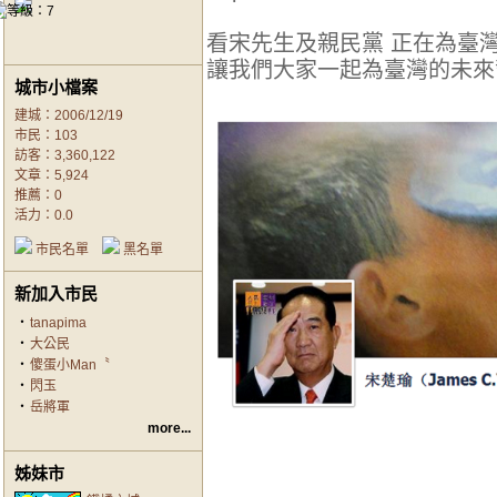
看宋先生及親民黨 正在為臺
讓我們大家一起為臺灣的未來奮
城市小檔案
建城：2006/12/19
市民：103
訪客：3,360,122
文章：5,924
推薦：
0
活力：0.0
市民名單
黑名單
新加入市民
‧
tanapima
‧
大公民
‧
傻蛋小Man〝
‧
閃玉
‧
岳將軍
more...
姊妹市