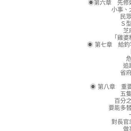
◉第六章 先修
小事、大事、
民眾的小
Ｓ型小事
芝麻小事
「雞婆精神」
◉ 第七章 給
隨時隨地
危險總
追蹤考核
省府研考
堅持
◉ 第八章 重
五隻手指
百分之九十
要能多替屬下
一心公
對長官忠誠，
做事非做