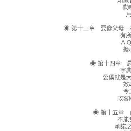
知識管理：
動嘴前，
用行動收
掉到
◉ 第十三章 要像父母
有所為有所
ＡＱ決定向
擔心與恐
橡皮筋
◉ 第十四章 
字典中沒有
公僕就是大家的佣
效率、魄
今天不做
政客盯選舉
從賤賣
◉ 第十五章
不能兌現的
承諾之前，先