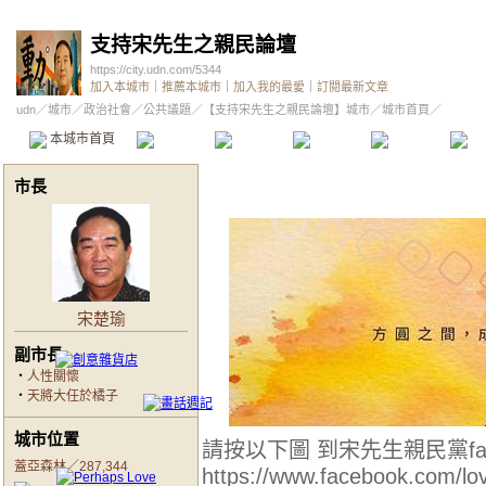
支持宋先生之親民論壇
https://city.udn.com/5344
加入本城市
｜
推薦本城市
｜
加入我的最愛
｜
訂閱最新文章
udn
／
城市
／
政治社會
／
公共議題
／
【支持宋先生之親民論壇】城市
／城市首頁／
本城市首頁
討論區
精華區
投票區
影像館
推
市長
宋楚瑜
副市長
‧
人性關懷
‧
天將大任於橘子
城市位置
請按以下圖 到宋先生親民黨fac
蓋亞森林／287,344
https://www.facebook.com/lo