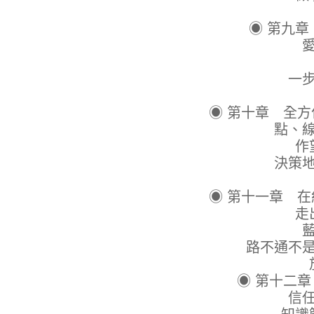
Jus
◉ 第九章
愛上一
八千
一步一腳
舉頭
◉ 第十章 全
點、線、面
作望遠鏡
決策地圖上
先重
◉ 第十一章 
走出廝殺
藍海是與
路不通不是沒路了
放棄成
◉ 第十二
信任專業，