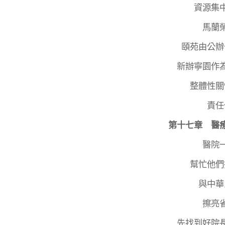
資源集
馬蘭
頤苑由公辦
新辦寧園作
整體性關
責任
第十七章 醫
醫院
幫忙他們
與中華
擦亮
先找到好院