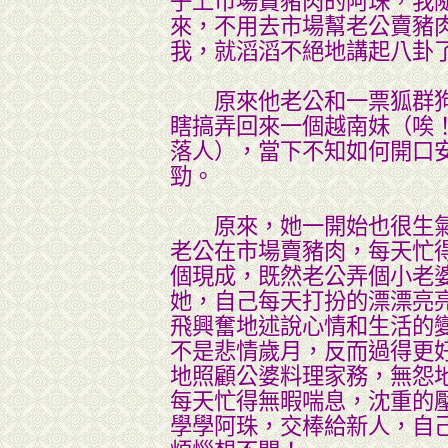
子上市場賣豬肉的阿珠，我
來，不用去市場幫老公賣豬
我，就滔滔不絕地講起八卦
原來他老公和一票狐群狗
瞎搞弄回來一個越南妹（唉
落人），當下不知如何開口
勁。
原來，她一開始也很生氣
老公在市場賣豬肉，每天忙
個現成，既然老公弄個小老
她，自己每天打扮的漂漂亮
飛興奮地述說心情和生活的
不是悲情歲月，反而過得更
地照顧公婆料理家務，無怨
每天忙得無暇喘息，沈重的
學學阿珠，交棒給新人，自