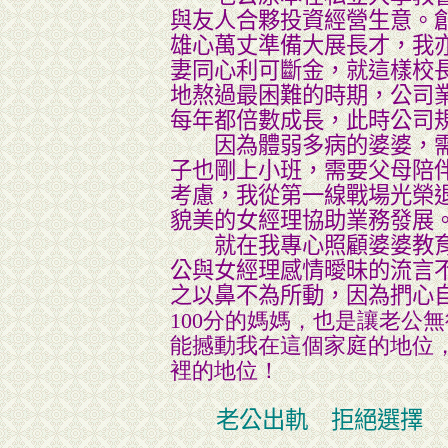
與友人合夥投資經營生意。
雄心萬丈準備大展長才，我
妻同心利可斷金，就這樣校
地熬過最困難的時期，公司
每年都倍數成長，此時公司
因為體弱多病的婆婆，需
子也剛上小班，需要父母陪
考慮，我從第一線戰場光榮
貌美的女經理協助業務發展
就在我專心照顧婆婆教育
公與女經理感情曖昧的流言
之以鼻不為所動，因為捫心
100分的媽媽，也是讓老公無
能撼動我在這個家庭的地位
裡的地位！
老公出軌 拒絕選擇