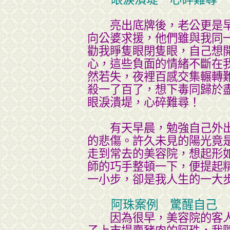
亮出底牌後，老公更是早
向公婆求援，他們雖與我同
勸我睜隻眼閉隻眼，自己想
心，這些負面的情緒不斷在
然若失，夜裡百感交集輾轉
殺一了百了，想下毒同歸於
眼淚潰堤，心碎難尋！
有天早晨，勉強自己外出
的悲傷。許久未見的陽光竟
走到常去的美容院，想起形
師的巧手整頓一下，便提起
一小步，卻是我人生的一大
阿珠案例 驚醒自己
因為很早，美容院的客人