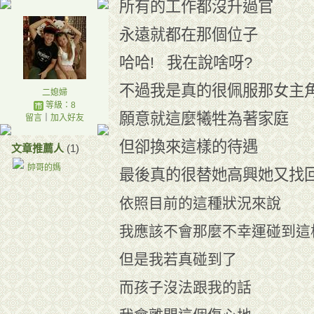
所有的工作都沒升過官
永遠就都在那個位子
哈哈! 我在說啥呀?
不過我是真的很佩服那女主
二媳婦
等級：8
願意就這麼犧牲為著家庭
留言
｜
加入好友
但卻換來這樣的待遇
文章推薦人
(1)
帥哥的媽
最後真的很替她高興她又找
依照目前的這種狀況來說
我應該不會那麼不幸運碰到這
但是我若真碰到了
而孩子沒法跟我的話