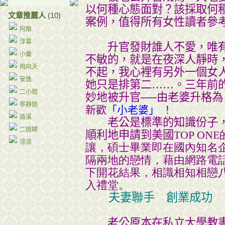
以何種心態面對？該採取何
文章推薦人
(10)
案例，值得所有女性讀者參
阿娘
浮雲
升官發財誰人不愛，唯有
小彙
不敏的，就是在夜深人靜時
飛向天
不起，我心裡有另外一個女
安逸
她只是排第二……。三年前
二小姐
妙地被升官──由老婆升格為
寧靜姐
新歡
「小老婆」
！
語溪
老公是標準的知識份子，
二媳婦
順利地申請到美國
TOP O
涼涼
讓，碩士畢業即在國內知名
隔兩地的戀情，藉由網路電話
下開花結果，相識相知相戀
入禮堂。
夫妻聯手 創業成功
老公原本在私立大學教書