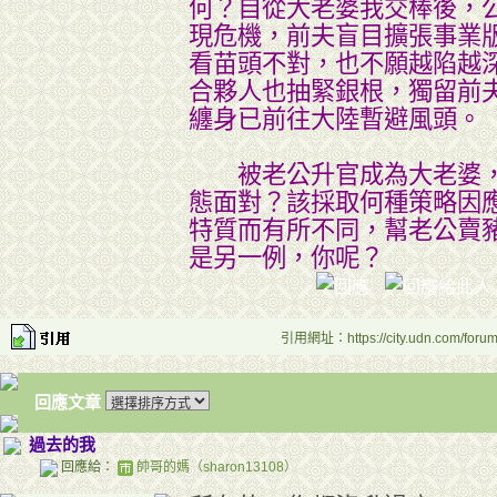
何？自從大老婆我交棒後，
現危機，前夫盲目擴張事業
看苗頭不對，也不願越陷越
合夥人也抽緊銀根，獨留前
纏身已前往大陸暫避風頭。
被老公升官成為大老婆，
態面對？該採取何種策略因
特質而有所不同，幫老公賣
是另一例，你呢？
引用網址：https://city.udn.com/foru
回應文章
過去的我
回應給：
帥哥的媽（sharon13108）