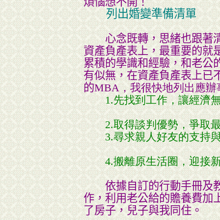
煩惱想不開！
列出婚變準備清單
心念既轉，思緒也跟著清
資產負產表上，最重要的就
累積的學識和經驗，和老公
有似無，在資產負產表上已
的
MBA，我很快地列出應辦
1.先找到工作，讓經濟
2.取得談判優勢，爭取
3.尋求親人好友的支持
4.搬離原生活圈，迎接
依據自訂的行動手冊及教
作，利用老公給的贍養費加
了房子，兒子與我同住。