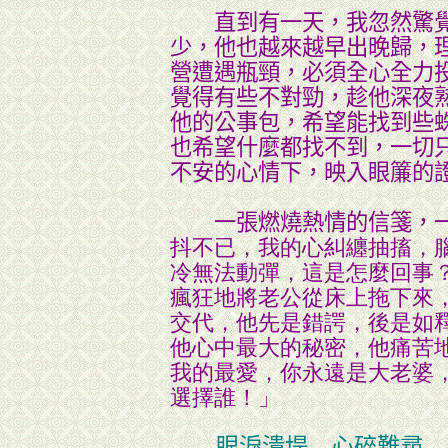
直到有一天，我忽然驚覺
少，他也越來越早出晚歸，
營遭遇瓶頸，必須全心全力
覺得有些不對勁，趁他深夜
他的公事包，希望能找到些
也希望什麼都找不到，一切
不安的心情下，映入眼簾的
一張燃燒熱情的信箋，
抖不已，我的心糾纏抽搐，
冷無法動彈，這是怎麼回事
瘋狂地將老公從床上拖下來
交代，他先是錯諤，後是如
他心中最大的秘密，他痛苦
我的最愛，你永遠是大老婆
選擇誰！」
眼淚潰堤 心碎難尋