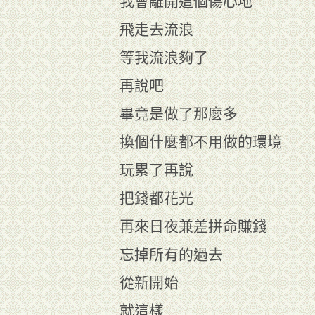
我會離開這個傷心地
飛走去流浪
等我流浪夠了
再說吧
畢竟是做了那麼多
換個什麼都不用做的環境
玩累了再說
把錢都花光
再來日夜兼差拼命賺錢
忘掉所有的過去
從新開始
就這樣