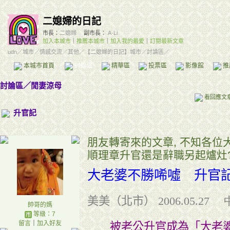
二媳婦的日記
市長：
二媳婦
副市長：
A-Li
加入本城市
｜
推薦本城市
｜
加入我的最愛
｜
訂閱最新文章
udn
／
城市
／
情感交流
／
其他
／
【二媳婦的日記】城市
／討論區／
本城市首頁
討論區
精華區
投票區
影像館
推
討論區
／
閒妻涼母
看回應文
升官記
朋友轉寄來的文章, 不知各位
順理章升官還是辭職另起爐灶
大老婆不勝唏噓 升官
美美（北市）
2006.05.2
帥哥的媽
等級：7
留言
｜
加入好友
被老公升官成為「大老婆