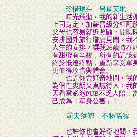
珍惜現在 另覓天地
時光飛逝，我的新生活如
上司肯定，加薪晉級分紅配
父母也容易就近照顧，閒暇
安排國外旅行增廣見聞。我
人生的安排，讓我
26歲時
有甜蜜有辛酸，所有的記憶都
終於抵達終點，重新享受單
更值得珍惜與體會。
也許你會好奇地問，我的
為個性爽朗又真誠待人，我
天看電影泡
PUB不乏人陪，
己成為「單身公害」！
前夫落魄 不勝唏噓
也許你也會好奇地問，我