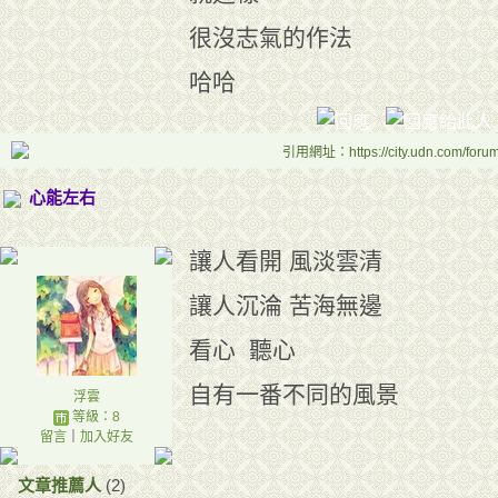
很沒志氣的作法
哈哈
引用網址：https://city.udn.com/foru
心能左右
讓人看開 風淡雲清
讓人沉淪 苦海無邊
看心 聽心
自有一番不同的風景
浮雲
等級：8
留言
｜
加入好友
文章推薦人
(2)