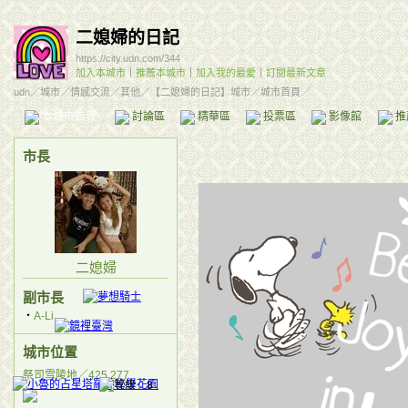
二媳婦的日記
https://city.udn.com/344
加入本城市
｜
推薦本城市
｜
加入我的最愛
｜
訂閱最新文章
udn
／
城市
／
情感交流
／
其他
／
【二媳婦的日記】城市
／城市首頁／
本城市首頁
討論區
精華區
投票區
影像館
推
市長
二媳婦
副市長
‧
A-Li
城市位置
祭司雪陵地／425,277