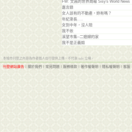
FW: 文茜的世界周報 Sisy's World News
嘉言錄
女人該有的不動產，妳有嗎？
年紀漸長.....
女到中年，沒人陪
我不依
溪望市集--二媳婦的家
我不是正義姐
本城市刊登之內容為作者個人自行提供上傳，不代表 udn 立場。
刊登網站廣告
︱
關於我們
︱
常見問題
︱
服務條款
︱
著作權聲明
︱
隱私權聲明
︱
客服