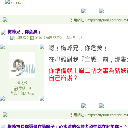
SCFtw2
引用網址：https://city.udn.com/forum
梅峰兄﹐你危矣﹗
回應給：
痞瘋《梅峰 妖怪》（MeiFeng）
嗯﹗梅峰兄﹐你危矣﹗
在母雞對我『宣戰』前﹐那隻
你準備就上舉二帖之事為豬妖
自己辯護？
曾太公
等級：8
留言
｜
加入好友
引用網址：https://city.udn.com/forum
梅峰市長你還是在裝瞎子，心水清的旁觀者恐怕都在恥笑你。 ^_