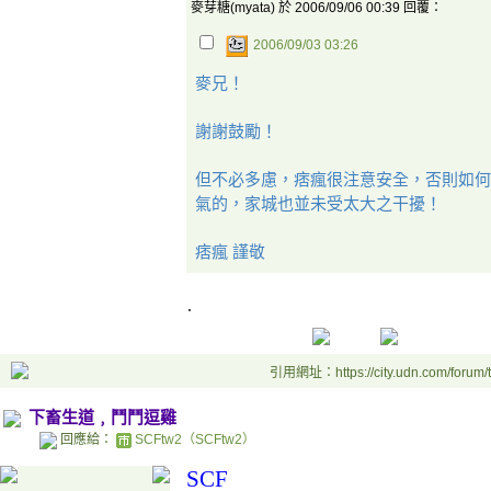
麥芽糖(myata) 於 2006/09/06 00:39 回覆：
2006/09/03 03:26
麥兄！
謝謝鼓勵！
但不必多慮，痞瘋很注意安全，否則如何
氣的，家城也並未受太大之干擾！
痞瘋 謹敬
.
引用網址：https://city.udn.com/forum
下畜生道﹐鬥鬥逗雞
回應給：
SCFtw2（SCFtw2）
SCF