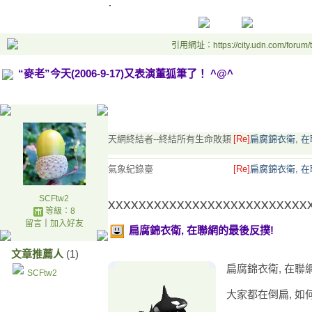
.
引用網址：https://city.udn.com/forum
“麥老”今天(2006-9-17)又表演董狐筆了！ ^@^
.4
天網終結者--終結所有生命敗類
[Re]
扁腐錦衣衛, 
氣象紀錄臺
[Re]
扁腐錦衣衛, 
SCFtw2
xxxxxxxxxxxxxxxxxxxxxxxxxx
等級：8
留言
｜
加入好友
扁腐錦衣衛, 在聯網的最後反撲!
文章推薦人
(1)
扁腐錦衣衛, 在聯
SCFtw2
大家都在倒扁, 如