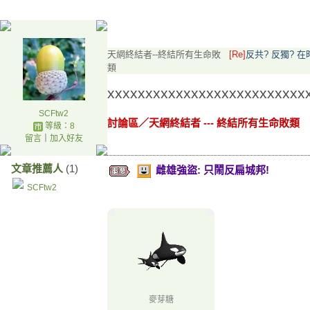
.q
天網終結者--終結所有生命敗
[Re]
反共? 反獨? 
類
xxxxxxxxxxxxxxxxxxxxxxxxxx
SCFtw2
討論區
／
天網終結者 --- 終結所有生命敗類
等級：8
留言
｜
加入好友
文章推薦人
(1)
雌雄強盜: 只鬧反扁城邦!
SCFtw2
麥芽糖