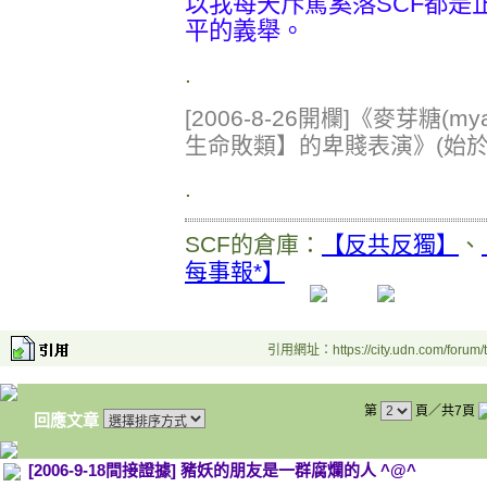
以我每天斥罵奚落SCF都是
平的義舉。
.
[2006-8-26開欄]《麥芽糖(
生命敗類】的卑賤表演》(始於200
.
SCF的倉庫：
【反共反獨】
、
每事報*】
引用網址：https://city.udn.com/forum
第
頁／共7頁
回應文章
[2006-9-18間接證據] 豬妖的朋友是一群腐爛的人 ^@^