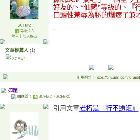
好友的、
“仙鶴”
等級的、『
口頭性羞辱為勝的爛痞子兼
SCFtw2
.
等級：8
留言
｜
加入好友
文章推薦人
(1)
SCFtw2
引用網址：https://city.udn.com/forum
如題
回應給：
SCFtw2（SCFtw2）
引用文章
老朽是『行不逾矩』