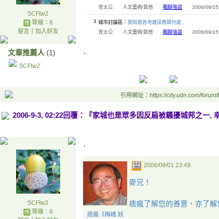
曾太公
人文藝術∕其他
獨腳強盜
2006/09/15 
SCFtw2
3.
等級：8
城市討論區：
我知道各地雞屎應歸何處﹐
留言
｜
加入好友
曾太公
人文藝術∕其他
獨腳強盜
2006/09/15 
.
文章推薦人
(1)
SCFtw2
引用網址：https://city.udn.com/forum
2006-9-3, 02:22回覆：『家城也是眾多因反扁被騷擾城邦之
.
2006/09/01 23:49
麥兄！
SCFtw2
痞瘋了解您的善意，亦了解
等級：8
痞瘋《梅峰 妖