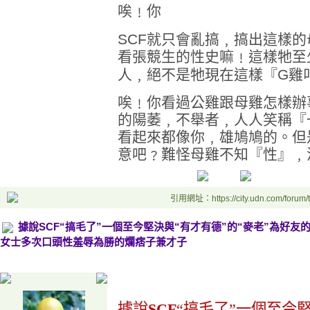
唉﹗你
SCF
就只會亂搞﹐搞出這樣的
看張競生的性史嘛﹗這樣牠至
人﹐絕不是牠現在這樣『
G
雞
唉﹗你看過公雞跟母雞怎樣辦
的陽萎﹐不舉者﹐人人笑稱『
看起來都像你﹐雄鳩鳩的。但
意吧﹖難怪母雞不知『性』﹐
引用網址：https://city.udn.com/forum
據說SCF“搞毛了”一個至今堅決與“有才有德”的“麥老”為好友
女士多次口頭性羞辱為勝的爛痞子兼才子
.
據說
SCF
“搞
毛了
”
一個至今