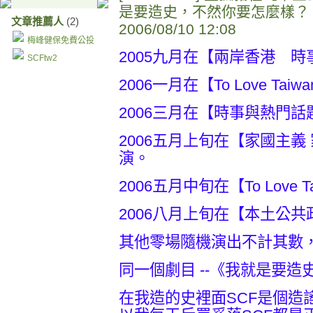
是要造史，不然你要怎麼樣？
文章推薦人
(2)
2006/08/10 12:08
梅峰健保免費公投
2005九月在【兩岸香港 
SCFtw2
2006一月在【To Love Ta
2006三月在【時事與熱門
2006五月上旬在【家國主義
演。
2006五月中旬在【To Love 
2006八月上旬在【本土公
其他零場隨機演出不計其數
同一個劇目 --《我就是要
在我造的史裡面SCF是個造