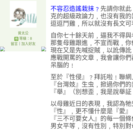
不容忍造謠栽抹﹖
先請你就此
克的超級政論力﹐也沒有我的
逗逗鬥雞﹐所以就沒有長文可
曾太公
自你七十餘天前﹐逼我不得與
等級：8
那隻母雞跟進﹐不宣而戰﹐你
留言
｜
加入好友
現在又是先喊捉賊﹐以訛傳訛
應戰開罵的文章﹐我會讓你們
呆腦的﹗
至於『性侵』﹖拜託啦﹗聯網
『台灣妓』生虫﹐掀過你們的
『舉』（別想歪﹐我是說舉証
以母雞近日的表現﹐我認為牠
『性』﹐更不懂什麼是『愛』
『三不可要女人』的每一個條
男女平等﹐沒有性別﹐特別對