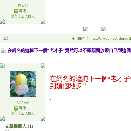
曾太公
等級：8
留言
｜
加入好友
引用網址：https://city.udn.com/forum
在網名的遮掩下一個“老才子”竟然可以不顧顏面放縱自己到這
.
在網名的遮掩下一個
“
老
才子
到這個地步！
.
SCFtw2
等級：8
留言
｜
加入好友
文章推薦人
(1)