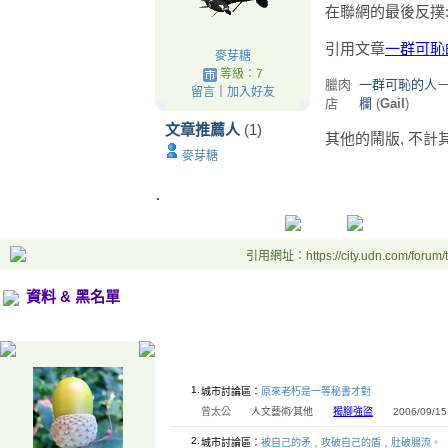
在聯網的最後反撲
引用文章
一群可恥的
麥芽糖
等級：7
臘肉
一群可恥的人－麥
留言
｜
加入好友
店
欄
(
Gail
)
文章推薦人
(1)
其他的鬧版, 不計其
麥芽糖
.
引用網址：https://city.udn.com/forum
資料 & 黑名單
.4
1.
城市討論區：
原來老朽是一等秘書才對
曾太公
人文藝術∕其他
獨腳強盜
2006/09/15 
2.
城市討論區：
被自己的矛﹐攻破自己的盾﹐肚破腸流。