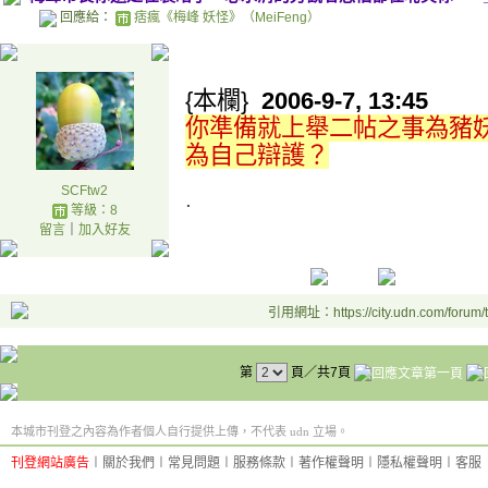
回應給：
痞瘋《梅峰 妖怪》（MeiFeng）
.
{本欄}
2006-9-7, 13:45
你準備就上舉二帖之事為豬
為自己辯護？
SCFtw2
.
等級：8
留言
｜
加入好友
引用網址：https://city.udn.com/forum
第
頁／共7頁
本城市刊登之內容為作者個人自行提供上傳，不代表 udn 立場。
刊登網站廣告
︱
關於我們
︱
常見問題
︱
服務條款
︱
著作權聲明
︱
隱私權聲明
︱
客服