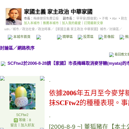
家國主義 家主政治 中華家國
市長：
梅峰健保免費公投
副市長：
早早安(顏俊家)
、
子鳴
、
Abr
、
尉左
加入本城市
｜
推薦本城市
｜
加入我的最愛
｜
訂閱最新文章
udn
／
城市
／
政治社會
／
政治時事
／
【家國主義 家主政治 中華家國】城市
／討論區／
本城市首頁
討論區
精華區
投票區
影像館
推
討論區
／
網路秩序
看回應文
SCFtw2於2006-8-28請【家國】市長梅峰取消麥芽糖(myata)
.
依據
2006
年五月至今麥芽
抹
SCFtw2
的種種表現。事
.
SCFtw2
等級：8
留言
｜
加入好友
[2006-8-9 ~] 董狐豬