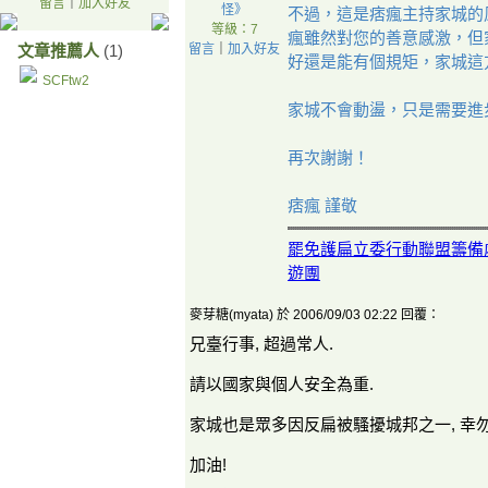
留言
｜
加入好友
怪》
不過，這是痞瘋主持家城的
等級：7
瘋雖然對您的善意感激，但
文章推薦人
(1)
留言
｜
加入好友
好還是能有個規矩，家城這
SCFtw2
家城不會動盪，只是需要進
再次謝謝！
痞瘋 謹敬
罷免護扁立委行動聯盟籌備
遊團
麥芽糖(myata) 於 2006/09/03 02:22 回覆：
兄臺行事, 超過常人.
請以國家與個人安全為重.
家城也是眾多因反扁被騷擾城邦之一, 幸
加油!