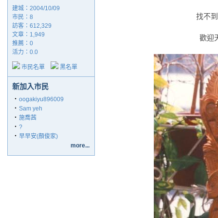
建城：2004/10/09
找不到
市民：8
訪客：612,329
文章：1,949
歡迎
推薦：
0
活力：0.0
市民名單
黑名單
新加入市民
‧
oogakiyu896009
‧
Sam yeh
‧
施喬茜
‧
?
‧
早早安(顏俊家)
more...