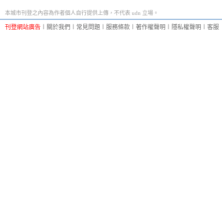
本城市刊登之內容為作者個人自行提供上傳，不代表 udn 立場。
刊登網站廣告
︱
關於我們
︱
常見問題
︱
服務條款
︱
著作權聲明
︱
隱私權聲明
︱
客服