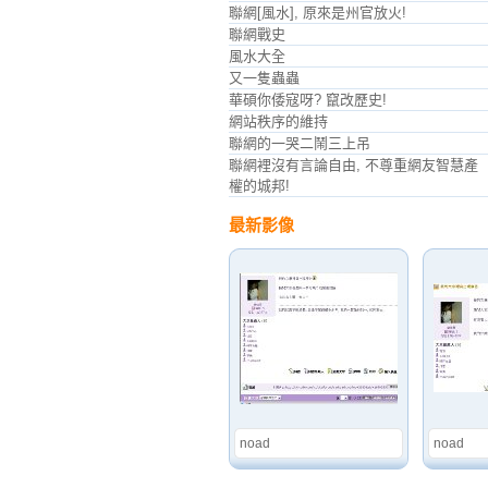
聯網[風水], 原來是州官放火!
聯網戰史
風水大全
又一隻蟲蟲
華碩你倭寇呀? 竄改歷史!
網站秩序的維持
聯網的一哭二鬧三上吊
聯網裡沒有言論自由, 不尊重網友智慧產
權的城邦!
最新影像
noad
noad