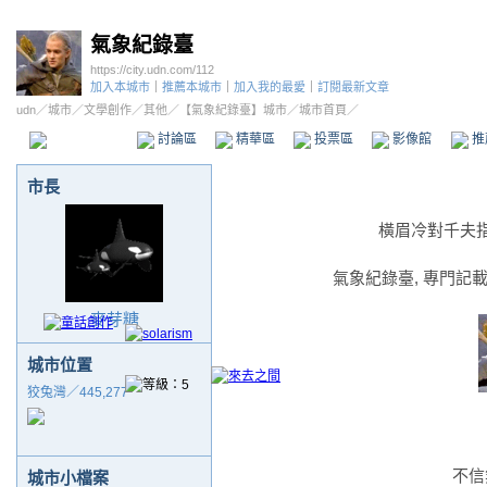
氣象紀錄臺
https://city.udn.com/112
加入本城市
｜
推薦本城市
｜
加入我的最愛
｜
訂閱最新文章
udn
／
城市
／
文學創作
／
其他
／
【氣象紀錄臺】城市
／城市首頁／
本城市首頁
討論區
精華區
投票區
影像館
推
市長
橫眉冷對千夫
氣象紀錄臺, 專門記載
麥芽糖
城市位置
狡兔灣／445,277
不信
城市小檔案