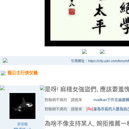
引用網址：https://city.udn.com/forum
龍公主行俠仗義
是呀! 痲棧女強盜們, 應該要羞愧
對聯網不爽的 請進來
madkao下作言論選
對聯網不爽的 請進來
[Re]
身為市長的人要為自
為啥不像支持某人, 婉拒推薦一
麥芽糖