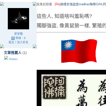
氣象紀錄臺
[Re]
麻棧女強盜是madkao侮辱GAIL
這些人, 知道啥叫羞恥嗎?
獨腳強盜, 像黃鼠狼一樣, 繁殖
麥芽糖
等級：8
留言
｜
加入好友
文章推薦人
(1)
Rebec