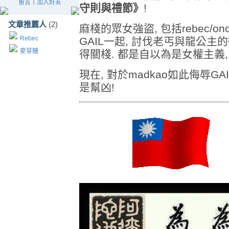
留言
｜
加入好友
守則與禮節》
!
文章推薦人
(2)
麻棧的眾女強盜, 包括rebec/once1
Rebec
GAIL一起, 討伐老丐與龍公主的衝
麥芽糖
得關棧. 都是自以為是女權主義,
現在, 對於madkao如此侮辱GA
是幫凶!