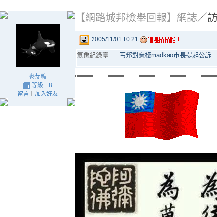
【網路城邦檢舉回報】網誌
／
2005/11/01 10:21
氣象紀錄臺
丐邦對麻棧madkao市長提起公訴
麥芽糖
等級：8
留言
｜
加入好友