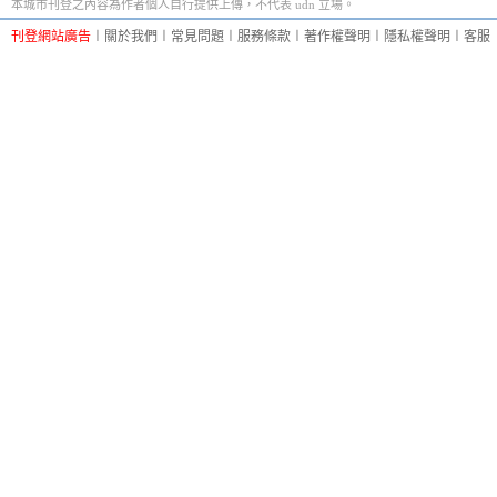
本城市刊登之內容為作者個人自行提供上傳，不代表 udn 立場。
刊登網站廣告
︱
關於我們
︱
常見問題
︱
服務條款
︱
著作權聲明
︱
隱私權聲明
︱
客服