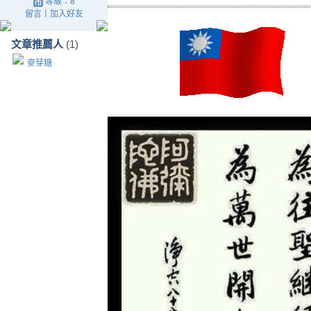
等級：8
留言
｜
加入好友
文章推薦人
(1)
麥芽糖