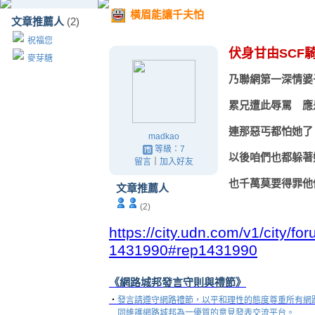
橫眉能讓千夫怕
文章推薦人
(2)
祝福您
伏身甘由SCF
麥芽糖
乃聯網第一深情婆
累兄遭此辱罵 
連那惡丐都怕她了
madkao
等級：7
以後咱們也都躲著
留言
｜
加入好友
也千萬莫要得罪
文章推薦人
(2)
https://city.udn.com/v1/city/
1431990#rep1431990
《網路城邦發言守則與禮節》
‧
發言請遵守網路禮節，以平和理性的態度尊重所有網
同維護網路城邦為一優質的意見發表交流平台。