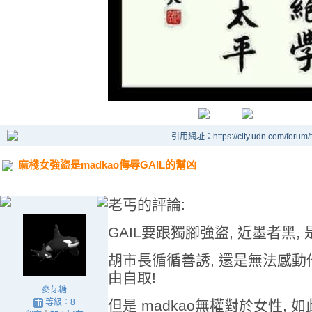
引用網址：https://city.udn.com/forum
麻棧女強盜是madkao侮辱GAIL的幫凶
老丐的評論:
GAIL要跟獨腳強盜, 近墨者黑,
胡市長循循善誘, 還是無法感動他
由自取!
麥芽糖
等級：8
但是 madkao無權對於女性, 