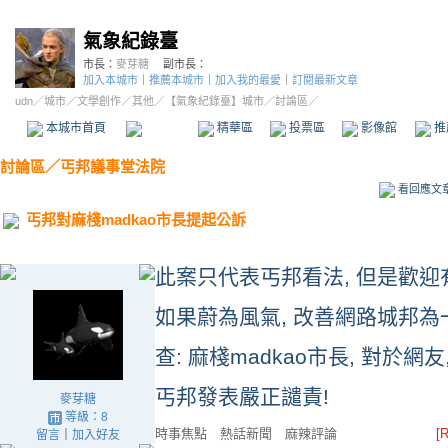
氣象紀錄臺
市長：
麥芽糖
副市長：
加入本城市
｜
推薦本城市
｜
加入我的最愛
｜
訂閱最新文章
udn
／
城市
／
文學創作
／
其他
／
【氣象紀錄臺】城市
／討論區／
本城市首頁
討論區
精華區
投票區
影像館
推
討論區
／
丐邦議事堂法院
看回應文
丐邦對麻棧madkao市長提起公訴
此案只代表丐邦看法, 但是歡迎
如果蔚為風氣, 改善網路城邦為
查: 麻棧madkao市長, 對於
丐邦發表嚴正譴責!
麥芽糖
等級：8
時事焦點 熱話新聞 麻辣評論
[R
留言
｜
加入好友