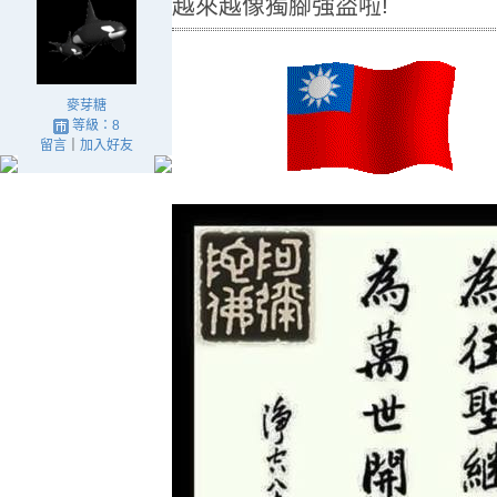
越來越像獨腳強盜啦!
麥芽糖
等級：8
留言
｜
加入好友