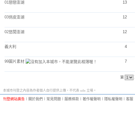
01戀戀澎湖
13
03俏皮澎湖
12
02悠閒澎湖
12
義大利
4
99圖片素材
7
第
本城市刊登之內容為作者個人自行提供上傳，不代表 udn 立場。
刊登網站廣告
︱
關於我們
︱
常見問題
︱
服務條款
︱
著作權聲明
︱
隱私權聲明
︱
客服