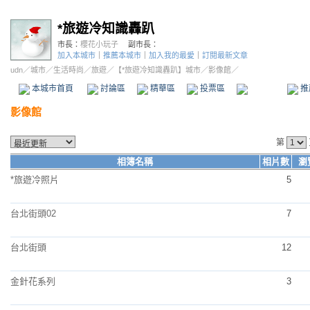
*旅遊冷知識轟趴
市長：
櫻花小玩子
副市長：
加入本城市
｜
推薦本城市
｜
加入我的最愛
｜
訂閱最新文章
udn
／
城市
／
生活時尚
／
旅遊
／
【*旅遊冷知識轟趴】城市
／影像館／
本城市首頁
討論區
精華區
投票區
影像館
推
影像館
第
相簿名稱
相片數
瀏
*旅遊冷照片
5
台北街頭02
7
台北街頭
12
金針花系列
3