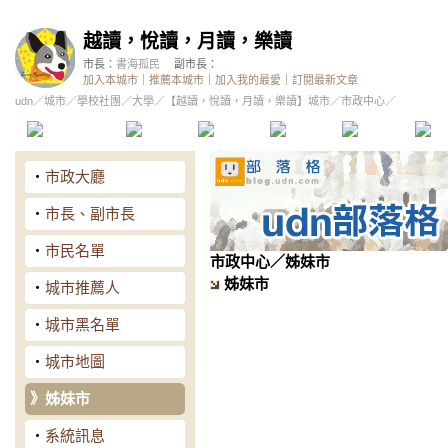
越讀，悅讀，月讀，樂讀
市長：
書海孤民
副市長：
加入本城市
｜
推薦本城市
｜
加入我的最愛
｜
訂閱最新文章
udn
／
城市
／
學校社團
／
大學
／
【越讀，悅讀，月讀，樂讀】城市
／市政中心／
本城市首頁
討論區
精華區
投票區
影像館
推
‧
市政大廳
‧
市長、副市長
‧
市民名單
市政中心
／姊妹市
姊妹市
‧
城市推薦人
‧
城市黑名單
‧
城市地圖
》
姊妹市
‧
系統訊息