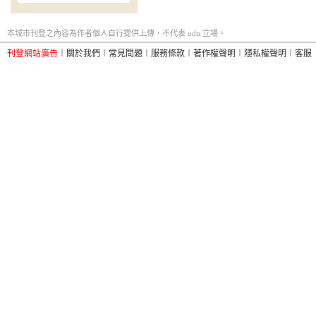
本城市刊登之內容為作者個人自行提供上傳，不代表 udn 立場。
刊登網站廣告
︱
關於我們
︱
常見問題
︱
服務條款
︱
著作權聲明
︱
隱私權聲明
︱
客服