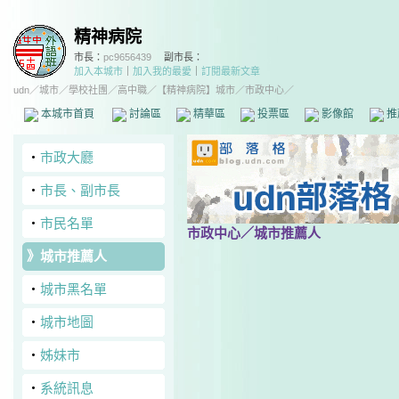
精神病院
市長：
pc9656439
副市長：
加入本城市
｜
加入我的最愛
｜
訂閱最新文章
udn
／
城市
／
學校社團
／
高中職
／
【精神病院】城市
／市政中心／
本城市首頁
討論區
精華區
投票區
影像館
推
‧
市政大廳
‧
市長、副市長
‧
市民名單
市政中心
／城市推薦人
》
城市推薦人
‧
城市黑名單
‧
城市地圖
‧
姊妹市
‧
系統訊息