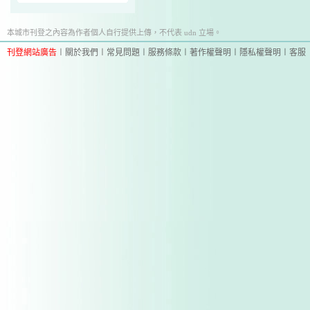
本城市刊登之內容為作者個人自行提供上傳，不代表 udn 立場。
刊登網站廣告
︱
關於我們
︱
常見問題
︱
服務條款
︱
著作權聲明
︱
隱私權聲明
︱
客服