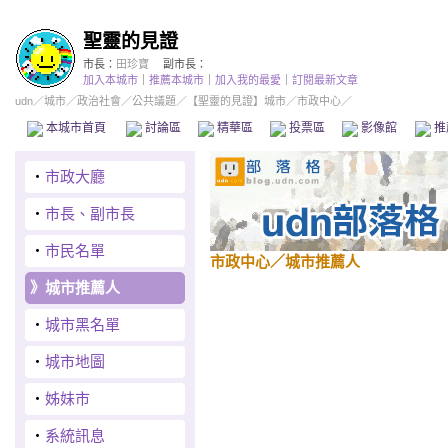
聖靈的見證
市長：
田珍寶
副市長：
加入本城市
｜
推薦本城市
｜
加入我的最愛
｜
訂閱最新文章
udn
／
城市
／
政治社會
／
公共議題
／
【聖靈的見證】城市
／市政中心／
本城市首頁
討論區
精華區
投票區
影像館
推
‧
市政大廳
‧
市長、副市長
‧
市民名單
市政中心
／城市推薦人
》
城市推薦人
‧
城市黑名單
‧
城市地圖
‧
姊妹市
‧
系統訊息