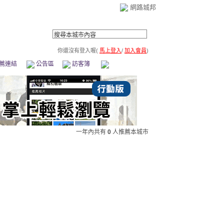
網路城邦
你還沒有登入喔(
馬上登入
/
加入會員
)
薦連結
公告區
訪客簿
市政中心
(0)
一年內共有
0
人推薦本城市