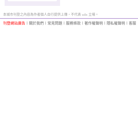
本城市刊登之內容為作者個人自行提供上傳，不代表 udn 立場。
刊登網站廣告
︱
關於我們
︱
常見問題
︱
服務條款
︱
著作權聲明
︱
隱私權聲明
︱
客服