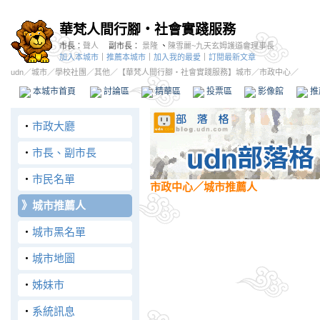
華梵人間行腳‧社會實踐服務
市長：
聲人
副市長：
景隆
、
陳雪麗~九天玄姆護道會理事長
加入本城市
｜
推薦本城市
｜
加入我的最愛
｜
訂閱最新文章
udn
／
城市
／
學校社團
／
其他
／
【華梵人間行腳‧社會實踐服務】城市
／市政中心／
本城市首頁
討論區
精華區
投票區
影像館
推
‧
市政大廳
‧
市長、副市長
‧
市民名單
市政中心
／城市推薦人
》
城市推薦人
‧
城市黑名單
‧
城市地圖
‧
姊妹市
‧
系統訊息