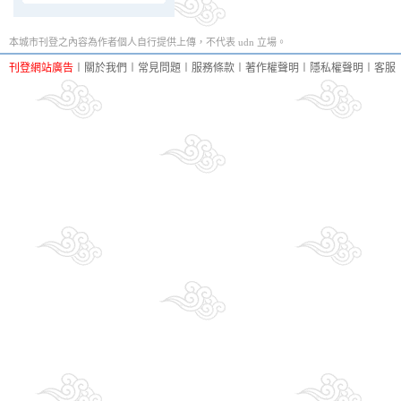
本城市刊登之內容為作者個人自行提供上傳，不代表 udn 立場。
刊登網站廣告
︱
關於我們
︱
常見問題
︱
服務條款
︱
著作權聲明
︱
隱私權聲明
︱
客服