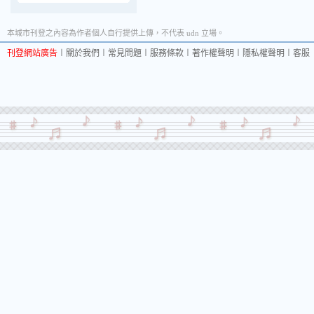
本城市刊登之內容為作者個人自行提供上傳，不代表 udn 立場。
刊登網站廣告
︱
關於我們
︱
常見問題
︱
服務條款
︱
著作權聲明
︱
隱私權聲明
︱
客服