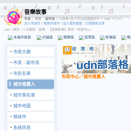
音樂故事
市長：
傻傻
副市長：
小帥哥~女人可以這樣過日子
、
Nan
、
◎v◎
加入本城市
｜
推薦本城市
｜
加入我的最愛
｜
訂閱最新文章
udn
／
城市
／
人文藝術
／
音樂
／
【音樂故事】城市
／市政中心／
本城市首頁
討論區
精華區
投票區
影像館
推
‧
市政大廳
‧
市長、副市長
‧
市民名單
市政中心
／城市推薦人
》
城市推薦人
‧
城市黑名單
‧
城市地圖
‧
姊妹市
‧
系統訊息