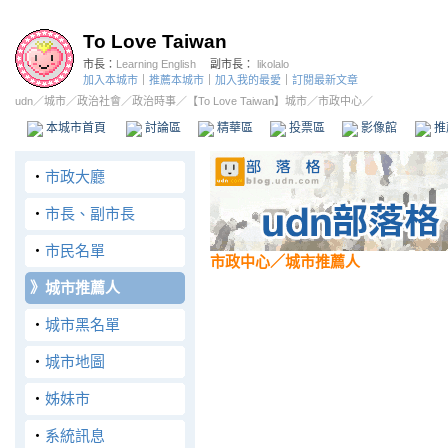
To Love Taiwan
市長：
Learning English
副市長：
likolalo
加入本城市
｜
推薦本城市
｜
加入我的最愛
｜
訂閱最新文章
udn
／
城市
／
政治社會
／
政治時事
／
【To Love Taiwan】城市
／市政中心／
本城市首頁
討論區
精華區
投票區
影像館
推
‧
市政大廳
‧
市長、副市長
‧
市民名單
市政中心
／城市推薦人
》
城市推薦人
‧
城市黑名單
‧
城市地圖
‧
姊妹市
‧
系統訊息