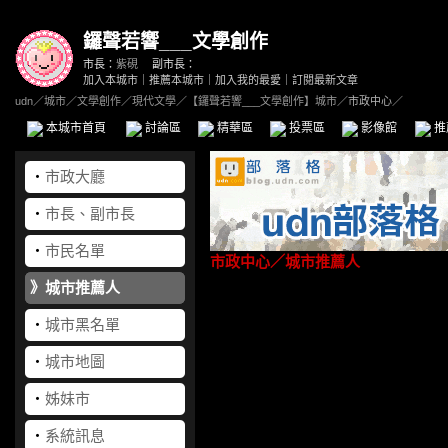
鑼聲若響___文學創作
市長：
紫硯
副市長：
加入本城市
｜
推薦本城市
｜
加入我的最愛
｜
訂閱最新文章
udn
／
城市
／
文學創作
／
現代文學
／
【鑼聲若響___文學創作】城市
／市政中心／
本城市首頁
討論區
精華區
投票區
影像館
推
‧
市政大廳
‧
市長、副市長
‧
市民名單
市政中心
／城市推薦人
》
城市推薦人
‧
城市黑名單
‧
城市地圖
‧
姊妹市
‧
系統訊息