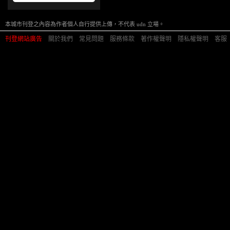
本城市刊登之內容為作者個人自行提供上傳，不代表 udn 立場。
刊登網站廣告
︱
關於我們
︱
常見問題
︱
服務條款
︱
著作權聲明
︱
隱私權聲明
︱
客服