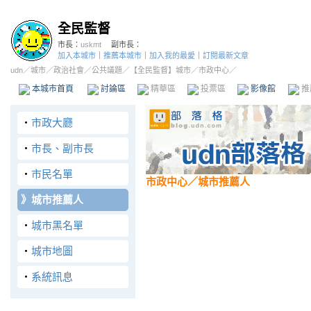
全民監督
市長：
uskmt
副市長：
加入本城市
｜
推薦本城市
｜
加入我的最愛
｜
訂閱最新文章
udn
／
城市
／
政治社會
／
公共議題
／
【全民監督】城市
／市政中心／
本城市首頁
討論區
精華區
投票區
影像館
推
‧
市政大廳
‧
市長、副市長
‧
市民名單
市政中心
／城市推薦人
》
城市推薦人
‧
城市黑名單
‧
城市地圖
‧
系統訊息