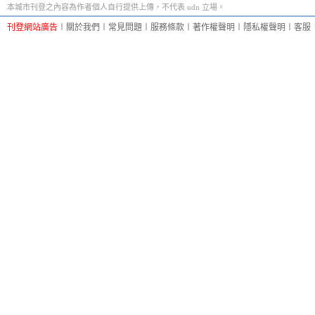
本城市刊登之內容為作者個人自行提供上傳，不代表 udn 立場。
刊登網站廣告
︱
關於我們
︱
常見問題
︱
服務條款
︱
著作權聲明
︱
隱私權聲明
︱
客服