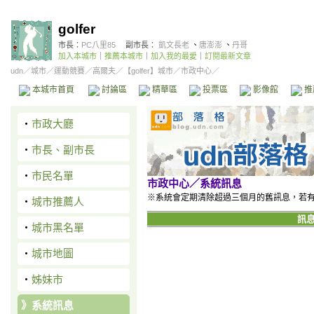
golfer
市長：
PC八里85
副市長：
凱文長老
、
唐澎澎
、
丹哥
加入本城市
｜
推薦本城市
｜
加入我的最愛
｜
訂閱最新文章
udn
／
城市
／
運動競賽
／
高爾夫
／
【golfer】城市
／市政中心／
本城市首頁
討論區
精華區
投票區
影像館
推
‧
市政大廳
‧
市長、副市長
‧
市民名單
市政中心
／系統訊息
※系統會定期清除超過三個月的舊訊息，若
‧
城市推薦人
訊
‧
城市黑名單
‧
城市地圖
‧
姊妹市
》
系統訊息