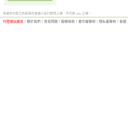
本城市刊登之內容為作者個人自行提供上傳，不代表 udn 立場。
刊登網站廣告
︱
關於我們
︱
常見問題
︱
服務條款
︱
著作權聲明
︱
隱私權聲明
︱
客服