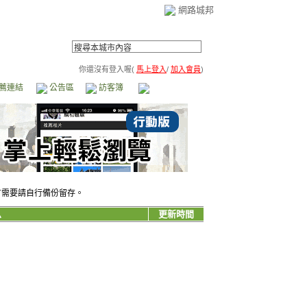
網路城邦
你還沒有登入喔(
馬上登入
/
加入會員
)
薦連結
公告區
訪客簿
市政中心
(0)
有需要請自行備份留存。
息
更新時間