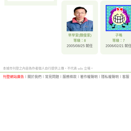
早早安(顏俊家)
子鳴
等級：8
等級：7
2005/08/25 就任
2006/02/21 就
本城市刊登之內容為作者個人自行提供上傳，不代表 udn 立場。
刊登網站廣告
︱
關於我們
︱
常見問題
︱
服務條款
︱
著作權聲明
︱
隱私權聲明
︱
客服