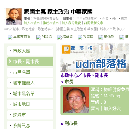
家國主義 家主政治 中華家國
市長：
梅峰健保免費公投
副市長：
早早安(顏俊家)
、
子鳴
、
Abr
、
尉左
加入本城市
｜
推薦本城市
｜
加入我的最愛
｜
訂閱最新文章
udn
／
城市
／
政治社會
／
政治時事
／
【家國主義 家主政治 中華家國】城市
／市政中心／
本城市首頁
討論區
精華區
投票區
影像館
推
‧
市政大廳
》
市長、副市長
‧
市民名單
市政中心
／市長、副市長
市長
‧
城市推薦人
暱稱：
梅峰健保免
‧
城市黑名單
帳號：
MeiFeng
等級：8
‧
城市地圖
留言
｜
加入好友
‧
姊妹市
副市長
‧
系統訊息