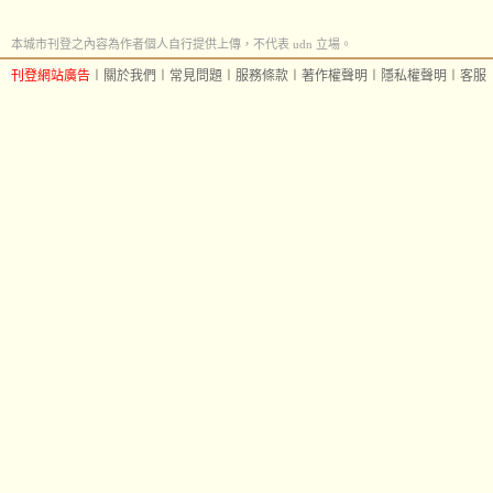
本城市刊登之內容為作者個人自行提供上傳，不代表 udn 立場。
刊登網站廣告
︱
關於我們
︱
常見問題
︱
服務條款
︱
著作權聲明
︱
隱私權聲明
︱
客服