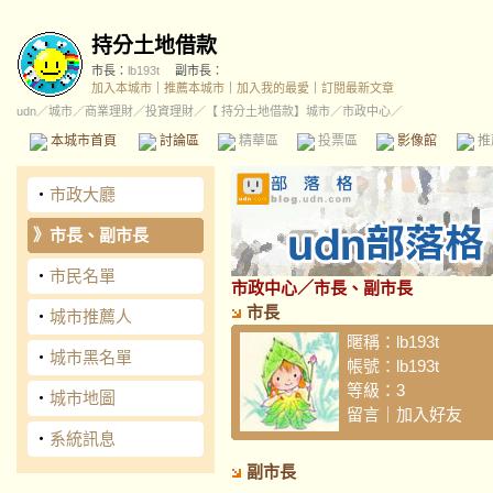
持分土地借款
市長：
lb193t
副市長：
加入本城市
｜
推薦本城市
｜
加入我的最愛
｜
訂閱最新文章
udn
／
城市
／
商業理財
／
投資理財
／
【 持分土地借款】城市
／市政中心／
本城市首頁
討論區
精華區
投票區
影像館
推
‧
市政大廳
》
市長、副市長
‧
市民名單
市政中心
／市長、副市長
市長
‧
城市推薦人
暱稱：
lb193t
‧
城市黑名單
帳號：
lb193t
等級：3
‧
城市地圖
留言
｜
加入好友
‧
系統訊息
副市長