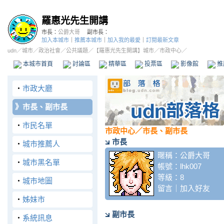
羅惠光先生開講
市長：
公爵大哥
副市長：
加入本城市
｜
推薦本城市
｜
加入我的最愛
｜
訂閱最新文章
udn
／
城市
／
政治社會
／
公共議題
／
【羅惠光先生開講】城市
／市政中心／
本城市首頁
討論區
精華區
投票區
影像館
推
‧
市政大廳
》
市長、副市長
‧
市民名單
市政中心
／市長、副市長
市長
‧
城市推薦人
暱稱：
公爵大哥
‧
城市黑名單
帳號：
lhk007
等級：8
‧
城市地圖
留言
｜
加入好友
‧
姊妹市
副市長
‧
系統訊息