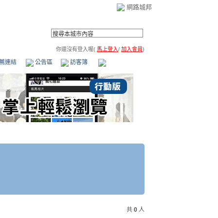
網路城邦
你還沒有登入喔(
馬上登入
/
加入會員
)
薦連結
公告區
訪客簿
市政中心
(0)
共
0
人