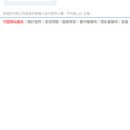
本城市刊登之內容為作者個人自行提供上傳，不代表 udn 立場。
刊登網站廣告
︱
關於我們
︱
常見問題
︱
服務條款
︱
著作權聲明
︱
隱私權聲明
︱
客服