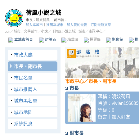
荷風小說之城
市長：
曉妏荷風
副市長：
加入本城市
｜
推薦本城市
｜
加入我的最愛
｜
訂閱最新文章
udn
／
城市
／
文學創作
／
小說
／
【荷風小說之城】城市
／市政中心／
本城市首頁
討論區
精華區
投票區
影像館
推
‧
市政大廳
》
市長、副市長
‧
市民名單
市政中心
／市長、副市長
市長
‧
城市推薦人
暱稱：
曉妏荷風
‧
城市黑名單
帳號：
vivian196639
等級：6
‧
城市地圖
留言
｜
加入好友
‧
系統訊息
副市長