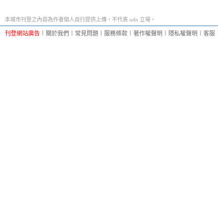
本城市刊登之內容為作者個人自行提供上傳，不代表 udn 立場。
刊登網站廣告
︱
關於我們
︱
常見問題
︱
服務條款
︱
著作權聲明
︱
隱私權聲明
︱
客服