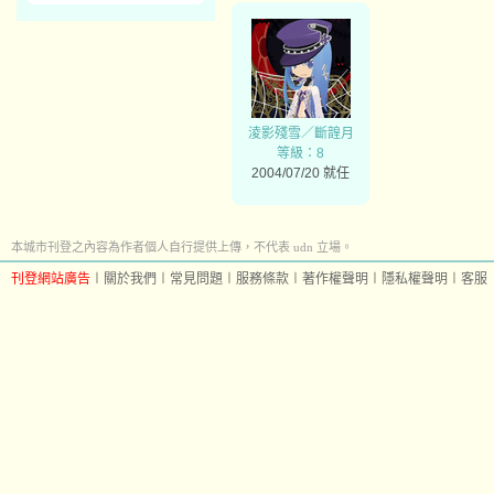
淩影殘雪／斷韹月
等級：8
2004/07/20 就任
本城市刊登之內容為作者個人自行提供上傳，不代表 udn 立場。
刊登網站廣告
︱
關於我們
︱
常見問題
︱
服務條款
︱
著作權聲明
︱
隱私權聲明
︱
客服