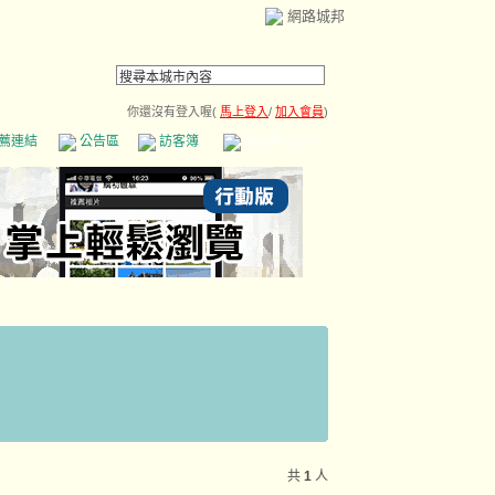
網路城邦
你還沒有登入喔(
馬上登入
/
加入會員
)
薦連結
公告區
訪客簿
市政中心
(0)
共
1
人