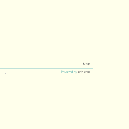
▲top
Powered by
udn.com