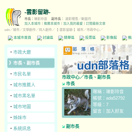
-雲影留跡-
市長：
瑧影玲音
副市長：
淩影殘雪／斷韹月
加入本城市
｜
推薦本城市
｜
加入我的最愛
｜
訂閱最新文章
udn
／
城市
／
文學創作
／
同人創作
／
【-雲影留跡-】城市
／市政中心／
本城市首頁
討論區
精華區
投票區
影像館
推
‧
市政大廳
》
市長、副市長
‧
市民名單
市政中心
／市長、副市長
市長
‧
城市推薦人
暱稱：
瑧影玲音
‧
城市黑名單
帳號：
ada52792
等級：7
‧
城市地圖
留言
｜
加入好友
‧
姊妹市
副市長
‧
系統訊息