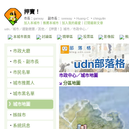
押寶！
市長：
garway
副市長：
seeway
、
Huang-C
、
chingyilin
加入本城市
｜
推薦本城市
｜
加入我的最愛
｜
訂閱最新文章
udn
／
城市
／
運動競賽
／
其他
／
【押寶！】城市
／市政中心／
本城市首頁
討論區
精華區
投票區
影像館
推
‧
市政大廳
‧
市長、副市長
‧
市民名單
市政中心
／城市地圖
‧
城市推薦人
分區地圖
‧
城市黑名單
》
城市地圖
‧
姊妹市
‧
系統訊息