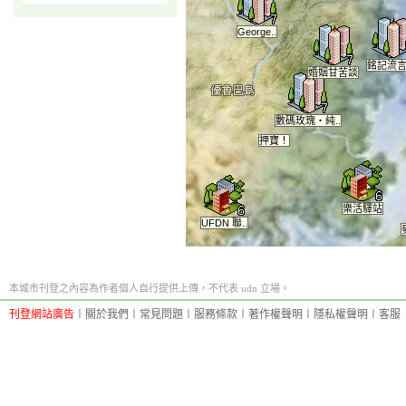
George..
銘記流
婚姻甘苦談
數碼玫瑰‧純..
押寶！
樂活驛站
UFDN 聯..
本城市刊登之內容為作者個人自行提供上傳，不代表 udn 立場。
刊登網站廣告
︱
關於我們
︱
常見問題
︱
服務條款
︱
著作權聲明
︱
隱私權聲明
︱
客服