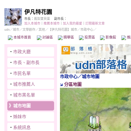
伊凡特花園
市長：
鳳梨寶貝蛋
副市長：
加入本城市
｜
推薦本城市
｜
加入我的最愛
｜
訂閱最新文章
udn
／
城市
／
文學創作
／
其他
／
【伊凡特花園】城市
／市政中心／
本城市首頁
討論區
精華區
投票區
影像館
推
‧
市政大廳
‧
市長、副市長
‧
市民名單
市政中心
／城市地圖
‧
城市推薦人
分區地圖
‧
城市黑名單
》
城市地圖
‧
姊妹市
‧
系統訊息