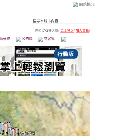
網路城邦
你還沒有登入喔(
馬上登入
/
加入會員
)
薦連結
公告區
訪客簿
市政中心
(0)