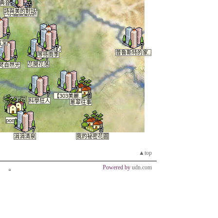
典音樂網
詩與美的對話
~水晶簾動微..
言堂
.
勇。結同心
普魯斯特的家..
等待雨季
花開花落
梵自然光
【303美麗..
科學狂人
蔥翠往事
pomerr..
涓涓清泉
我的祕密花園
▲top
Powered by
udn.com