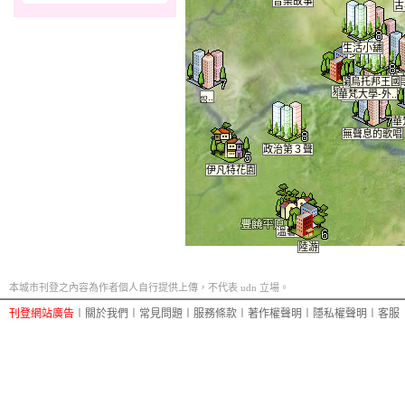
音樂故事
古
生活小舖
多情世界
馬英九下台
異
烏托邦王國
穎．臨．城．.
易經
華梵大學-外..
陽台小站
。 低頭..
ஜ..
華
無聲息的歌唱
政治第３聲
伊凡特花園
溫馨城市
陸游
本城市刊登之內容為作者個人自行提供上傳，不代表 udn 立場。
刊登網站廣告
︱
關於我們
︱
常見問題
︱
服務條款
︱
著作權聲明
︱
隱私權聲明
︱
客服