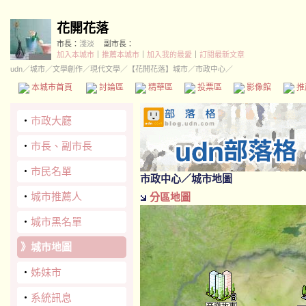
花開花落
市長：
淺淡
副市長：
加入本城市
｜
推薦本城市
｜
加入我的最愛
｜
訂閱最新文章
udn
／
城市
／
文學創作
／
現代文學
／
【花開花落】城市
／市政中心／
本城市首頁
討論區
精華區
投票區
影像館
推
‧
市政大廳
‧
市長、副市長
‧
市民名單
市政中心
／城市地圖
‧
城市推薦人
分區地圖
‧
城市黑名單
》
城市地圖
‧
姊妹市
‧
系統訊息