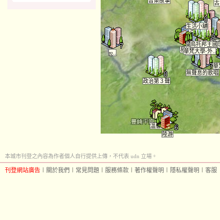
音樂故事
古
生活小舖
多情世界
馬英九下台
異
烏托邦王國
穎．臨．城．.
易經
華梵大學-外..
陽台小站
。 低頭..
ஜ..
華
無聲息的歌唱
政治第３聲
溫馨城市
陸游
本城市刊登之內容為作者個人自行提供上傳，不代表 udn 立場。
刊登網站廣告
︱
關於我們
︱
常見問題
︱
服務條款
︱
著作權聲明
︱
隱私權聲明
︱
客服