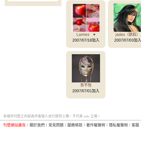
Larmes ♥
jades（朕鈺）
2007/07/18加入
2007/07/03加
吾不悅
2007/07/01加入
本城市刊登之內容為作者個人自行提供上傳，不代表 udn 立場。
刊登網站廣告
︱
關於我們
︱
常見問題
︱
服務條款
︱
著作權聲明
︱
隱私權聲明
︱
客服