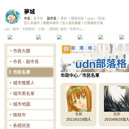
夢城
市長：
吾不悅
副市長：
書寧
、
鎇狼逆風
、
jades（朕鈺）
加入本城市
｜
推薦本城市
｜
加入我的最愛
｜
訂閱最新文章
udn
／
城市
／
文學創作
／
小說
／
【夢城】城市
／市政中心／
本城市首頁
討論區
精華區
投票區
影像館
推
‧
市政大廳
‧
市長、副市長
》
市民名單
市政中心
／市民名單
‧
城市推薦人
‧
城市黑名單
‧
城市地圖
‧
姊妹市
有卿
拾參
2011/01/19加入
2010/08/16加
‧
系統訊息