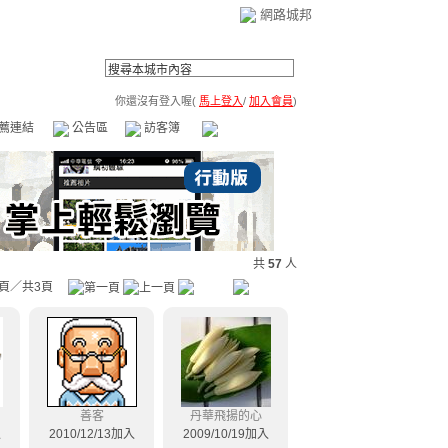
網路城邦
你還沒有登入喔(
馬上登入
/
加入會員
)
薦連結
公告區
訪客簿
市政中心
(0)
共
57
人
頁／共3頁
善客
丹華飛揚的心
入
2010/12/13加入
2009/10/19加入