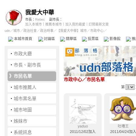
我愛大中華
市長：
Rebec
副市長：
加入本城市
｜
推薦本城市
｜
加入我的最愛
｜
訂閱最新文章
udn
／
城市
／
政治社會
／
政治時事
／
【我愛大中華】城市
／市政中心／
本城市首頁
討論區
精華區
投票區
影像館
推
‧
市政大廳
‧
市長、副市長
》
市民名單
市政中心
／市民名單
‧
城市推薦人
第
‧
城市黑名單
‧
城市地圖
‧
姊妹市
yaduo
吐嘈王
‧
系統訊息
2011/12/02加入
2011/04/24加