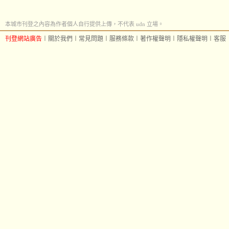
本城市刊登之內容為作者個人自行提供上傳，不代表 udn 立場。
刊登網站廣告
︱
關於我們
︱
常見問題
︱
服務條款
︱
著作權聲明
︱
隱私權聲明
︱
客服