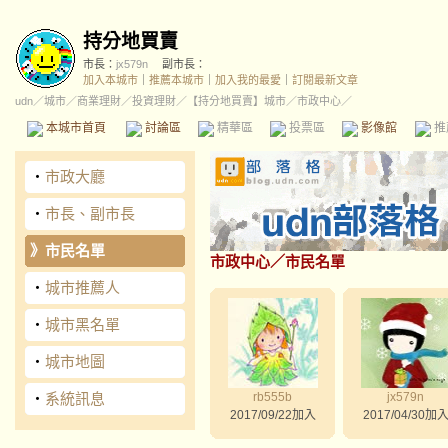
持分地買賣
市長：
jx579n
副市長：
加入本城市
｜
推薦本城市
｜
加入我的最愛
｜
訂閱最新文章
udn
／
城市
／
商業理財
／
投資理財
／
【持分地買賣】城市
／市政中心／
本城市首頁
討論區
精華區
投票區
影像館
推
‧
市政大廳
‧
市長、副市長
》
市民名單
市政中心
／市民名單
‧
城市推薦人
‧
城市黑名單
‧
城市地圖
‧
系統訊息
rb555b
jx579n
2017/09/22加入
2017/04/30加