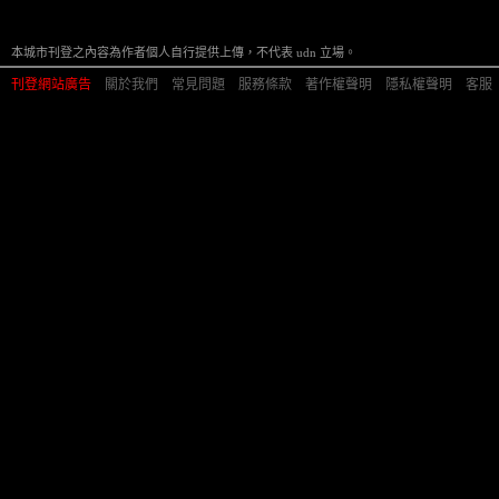
本城市刊登之內容為作者個人自行提供上傳，不代表 udn 立場。
刊登網站廣告
︱
關於我們
︱
常見問題
︱
服務條款
︱
著作權聲明
︱
隱私權聲明
︱
客服