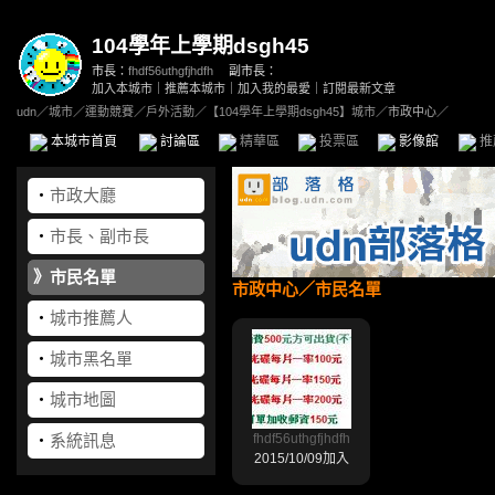
104學年上學期dsgh45
市長：
fhdf56uthgfjhdfh
副市長：
加入本城市
｜
推薦本城市
｜
加入我的最愛
｜
訂閱最新文章
udn
／
城市
／
運動競賽
／
戶外活動
／
【104學年上學期dsgh45】城市
／市政中心／
本城市首頁
討論區
精華區
投票區
影像館
推
‧
市政大廳
‧
市長、副市長
》
市民名單
市政中心
／市民名單
‧
城市推薦人
‧
城市黑名單
‧
城市地圖
‧
系統訊息
fhdf56uthgfjhdfh
2015/10/09加入