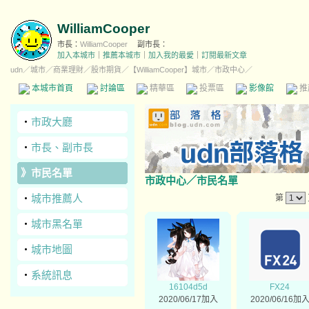
WilliamCooper
市長：
WilliamCooper
副市長：
加入本城市
｜
推薦本城市
｜
加入我的最愛
｜
訂閱最新文章
udn
／
城市
／
商業理財
／
股市期貨
／
【WilliamCooper】城市
／市政中心／
本城市首頁
討論區
精華區
投票區
影像館
推
‧
市政大廳
‧
市長、副市長
》
市民名單
市政中心
／市民名單
‧
城市推薦人
第
‧
城市黑名單
‧
城市地圖
‧
系統訊息
16104d5d
FX24
2020/06/17加入
2020/06/16加