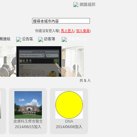
網路城邦
你還沒有登入喔(
馬上登入
/
加入會員
)
薦連結
公告區
訪客簿
市政中心
(0)
共
5
人
皮膚科王修含醫生
DNA
入
2014/06/15加入
2014/06/08加入