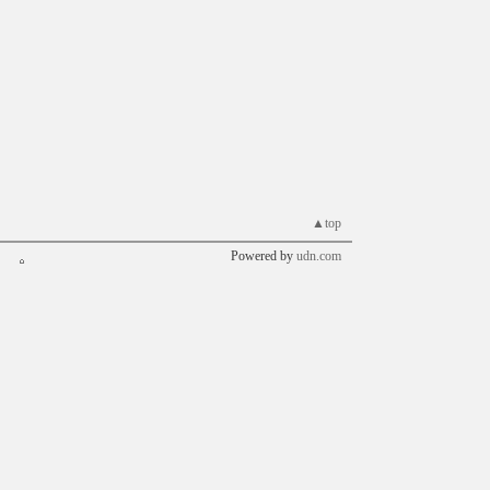
▲top
Powered by
udn.com