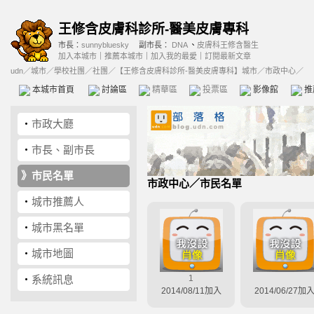
王修含皮膚科診所-醫美皮膚專科
市長：
sunnybluesky
副市長：
DNA
、
皮膚科王修含醫生
加入本城市
｜
推薦本城市
｜
加入我的最愛
｜
訂閱最新文章
udn
／
城市
／
學校社團
／
社團
／
【王修含皮膚科診所-醫美皮膚專科】城市
／市政中心／
本城市首頁
討論區
精華區
投票區
影像館
推
‧
市政大廳
‧
市長、副市長
》
市民名單
市政中心
／市民名單
‧
城市推薦人
‧
城市黑名單
‧
城市地圖
‧
系統訊息
1
2014/08/11加入
2014/06/27加