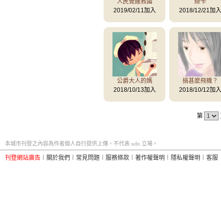
人民覺醒救國
綠卡
2019/02/11加入
2018/12/21加
公爵大人的媽
搞甚麼飛機？
2018/10/13加入
2018/10/12加
第
本城市刊登之內容為作者個人自行提供上傳，不代表 udn 立場。
刊登網站廣告
︱
關於我們
︱
常見問題
︱
服務條款
︱
著作權聲明
︱
隱私權聲明
︱
客服