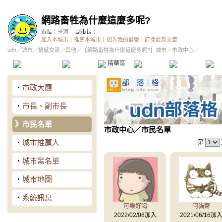
網路畜牲為什麼這麼多呢?
市長：
米酒
副市長：
加入本城市
｜
推薦本城市
｜
加入我的最愛
｜
訂閱最新文章
udn
／
城市
／
情感交流
／
其他
／
【網路畜牲為什麼這麼多呢?】城市
／市政中心／
本城市首頁
討論區
精華區
投票區
影像館
推
‧
市政大廳
‧
市長、副市長
》
市民名單
市政中心
／市民名單
‧
城市推薦人
第
‧
城市黑名單
‧
城市地圖
‧
系統訊息
可樂好喝
阿貓齋
2022/02/08加入
2021/06/16加