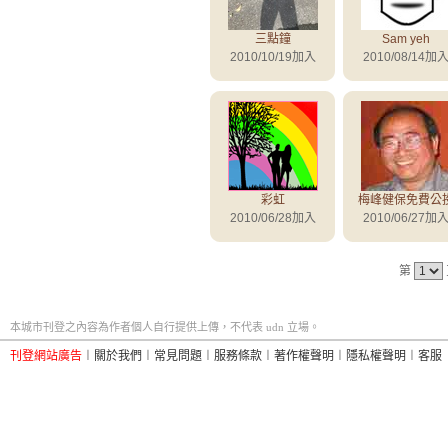
三點鐘
Sam yeh
2010/10/19加入
2010/08/14加
彩虹
梅峰健保免費公
2010/06/28加入
2010/06/27加
第
本城市刊登之內容為作者個人自行提供上傳，不代表 udn 立場。
刊登網站廣告
︱
關於我們
︱
常見問題
︱
服務條款
︱
著作權聲明
︱
隱私權聲明
︱
客服