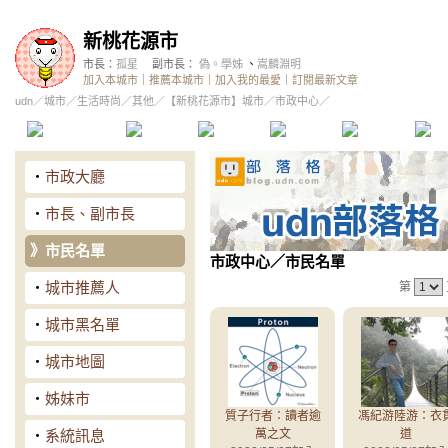
新桃花源市
市長：
孤星
副市長：
偽。學姊
、
嵩麟淵明
加入本城市
｜
推薦本城市
｜
加入我的最愛
｜
訂閱最新文章
udn
／
城市
／
生活時尚
／
其他
／
【新桃花源市】城市
／市政中心／
本城市首頁
討論區
精華區
投票區
影像館
推
‧
市政大廳
‧
市長、副市長
》
市民名單
市政中心
／市民名單
‧
城市推薦人
第
‧
城市黑名單
‧
城市地圖
‧
姊妹市
質子行者：讀者逾
馮紀游陸游：衣
‧
系統訊息
萬之文
道