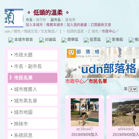
。 低頭的溫柔 。
市長：
逸竹軒
副市長：
夏雨季
加入本城市
｜
推薦本城市
｜
加入我的最愛
｜
訂閱最新文章
udn
／
城市
／
情感交流
／
交友聯誼
／
【 。 低頭的溫柔 。】城市
／市政中心／
本城市首頁
討論區
精華區
投票區
影像館
推
‧
市政大廳
‧
市長、副市長
》
市民名單
市政中心
／市民名單
‧
城市推薦人
第
‧
城市黑名單
‧
城市地圖
‧
姊妹市
ac39ca47
a6f44dd1
‧
系統訊息
2019/09/09加入
2019/09/09加