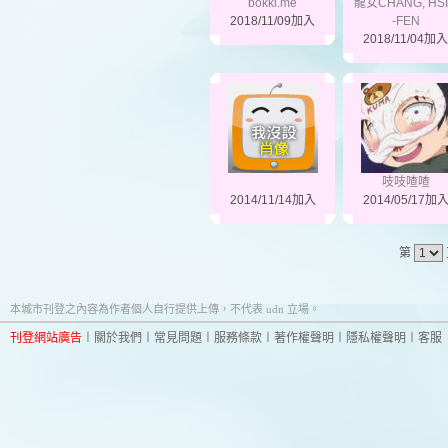
bokki.me
龍女CHANG, HS
2018/11/09加入
-FEN
2018/11/04加入
吱吱喳喳
2014/11/14加入
2014/05/17加
第
本城市刊登之內容為作者個人自行提供上傳，不代表 udn 立場。
刊登網站廣告
︱
關於我們
︱
常見問題
︱
服務條款
︱
著作權聲明
︱
隱私權聲明
︱
客服