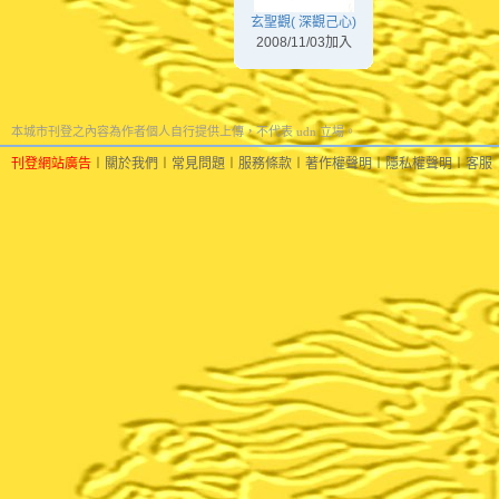
玄聖觀( 深觀己心)
2008/11/03加入
本城市刊登之內容為作者個人自行提供上傳，不代表 udn 立場。
刊登網站廣告
︱
關於我們
︱
常見問題
︱
服務條款
︱
著作權聲明
︱
隱私權聲明
︱
客服