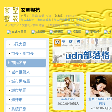
玄聖觀苑
市長：
玄聖觀( 深觀己心)
副市長：
PC9527
加入本城市
｜
推薦本城市
｜
加入我的最愛
｜
訂閱最新文章
udn
／
城市
／
人文藝術
／
傳統民俗
／
【玄聖觀苑】城市
／市政中心／
本城市首頁
討論區
精華區
投票區
影像館
推
‧
市政大廳
‧
市長、副市長
》
市民名單
市政中心
／市民名單
‧
城市推薦人
‧
城市黑名單
‧
城市地圖
‧
姊妹市
awfeafasd
龍女CHANG, HS
2019/09/29加入
-FEN
2016/08/21加
‧
系統訊息