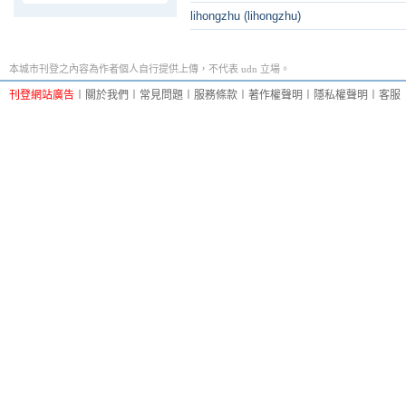
lihongzhu (lihongzhu)
本城市刊登之內容為作者個人自行提供上傳，不代表 udn 立場。
刊登網站廣告
︱
關於我們
︱
常見問題
︱
服務條款
︱
著作權聲明
︱
隱私權聲明
︱
客服