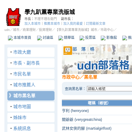
學九趴黨專業洗版城
市長：
不理不理右衛門
副市長：
加入本城市
｜
推薦本城市
｜
加入我的最愛
｜
訂閱最新文章
udn
／
城市
／
商業理財
／
投資理財
／
【學九趴黨專業洗版城】城市
／市政中心／
本城市首頁
討論區
精華區
投票區
影像館
推
‧
市政大廳
‧
市長、副市長
‧
市民名單
市政中心
／黑名單
‧
城市推薦人
查詢黑名單：
》
城市黑名單
暱稱（帳號）
‧
城市地圖
亨利 (henryone)
‧
姊妹市
關爺爺 (verygreatchina)
‧
系統訊息
武林女俠的腳 (martialgirlfoot)