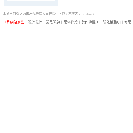
本城市刊登之內容為作者個人自行提供上傳，不代表 udn 立場。
刊登網站廣告
︱
關於我們
︱
常見問題
︱
服務條款
︱
著作權聲明
︱
隱私權聲明
︱
客服