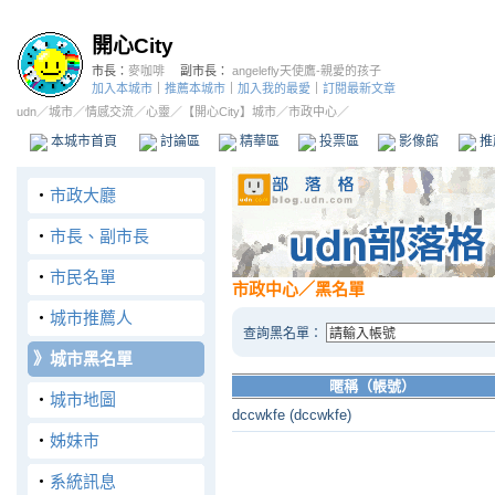
開心City
市長：
麥咖啡
副市長：
angelefly天使鷹-親愛的孩子
加入本城市
｜
推薦本城市
｜
加入我的最愛
｜
訂閱最新文章
udn
／
城市
／
情感交流
／
心靈
／
【開心City】城市
／市政中心／
本城市首頁
討論區
精華區
投票區
影像館
推
‧
市政大廳
‧
市長、副市長
‧
市民名單
市政中心
／黑名單
‧
城市推薦人
查詢黑名單：
》
城市黑名單
暱稱（帳號）
‧
城市地圖
dccwkfe (dccwkfe)
‧
姊妹市
‧
系統訊息