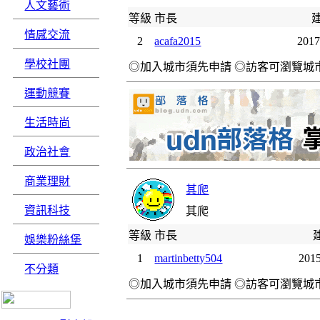
人文藝術
等級
市長
情感交流
2
acafa2015
2017
學校社團
◎加入城市須先申請 ◎訪客可瀏覽城
運動競賽
生活時尚
政治社會
商業理財
其爬
資訊科技
其爬
等級
市長
娛樂粉絲堡
1
martinbetty504
2015
不分類
◎加入城市須先申請 ◎訪客可瀏覽城