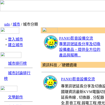
udn
/
城市
/ 城市分類
PANIO影音設備交流
‧
登入城市
專業訊號延長分享及切換
‧
建立城市
設備產品，提供全方位的
產品與服務...
城市排行榜
資訊科技 ╱硬體週邊
城市討論排行
榜
PANIO影音設備交流
專業訊號延長分享及切換設
國瑭資訊最新KVM電腦切換器 , H
文學創作
延長佈線 , 切換器 , 分配
全,影音工程,弱電工程,燈