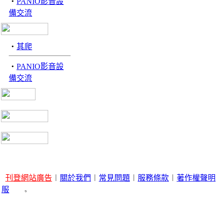
‧
PANIO影音設
備交流
‧
其爬
‧
PANIO影音設
備交流
刊登網站廣告
︱
關於我們
︱
常見問題
︱
服務條款
︱
著作權聲明
服