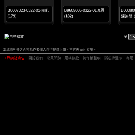
B0007023-0322-01-團結
B9609005-0322-01晚霞
B00080
(
179
)
(
182
)
課無關
(
第
本城市刊登之內容為作者個人自行提供上傳，不代表 udn 立場。
刊登網站廣告
︱
關於我們
︱
常見問題
︱
服務條款
︱
著作權聲明
︱
隱私權聲明
︱
客服