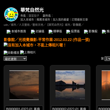
華梵自然光
市長：
菠菜茄子
副市長：
加入本城市
｜
推薦本城市
｜
加入我的最愛
｜
訂閱最新文章
udn
／
城市
／
人文藝術
／
藝術天地
／
【華梵自然光】城市
／影像館／
本城市首頁
討論區
精華區
投票區
影像館
推
影像館
／
光視覺攝影-平常作業-2012.03.22 (作品一張)
第
B0000001-0322-01 黃昏
B0000002-0322-01 黃昏
B00000