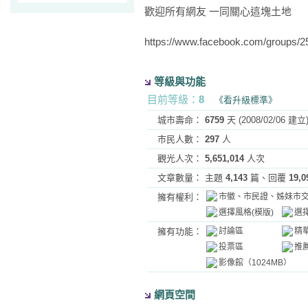
歡迎所有網友 一同關心這塊土地
https://www.facebook.com/groups/
等級與功能
目前等級
：
8
《看升級標準》
城市壽命：
6759
天 (2008/02/06 建立
市民人數：
297
人
觀光人次：
5,651,014
人次
文章數量：
主題
4,143
篇、回覆
19,0
擁有權利：
市徽、市民證、姊妹市
選擇風格(模版)
選
擁有功能：
討論區
精
投票區
推
影像館（1024MB）
網頁空間