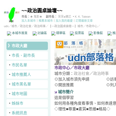
~~政治圓桌論壇~~
市長：
★ 鬼影★
副市長：
呆呆๑摘芯
、
K. K. Taiwan
加入本城市
｜
推薦本城市
｜
加入我的最愛
｜
訂閱最新文章
udn
／
城市
／
政治社會
／
政治時事
／
【~~政治圓桌論壇~~】城市
／市政中心／
本城市首頁
討論區
精華區
投票區
影像館
推
》
市政大廳
‧
市長、副市長
‧
市民名單
市政中心
／市政大廳
城市分類：
政治社會
／
政治時事
‧
城市推薦人
⊙加入城市須先申請
⊙訪
‧
城市黑名單
⊙開放推薦
⊙列
城市簡介
‧
城市地圖
這是個學習
‧
姊妹市
如何用各種角度看事情、如何表達
◇理性■尊重■素質■思維■格局◇
‧
系統訊息