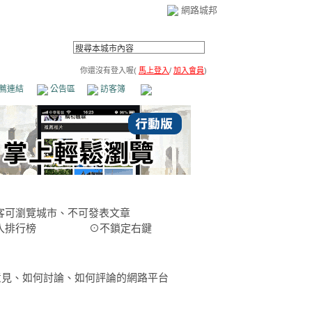
網路城邦
你還沒有登入喔(
馬上登入
/
加入會員
)
薦連結
公告區
訪客簿
市政中心
(0)
客可瀏覽城市、不可發表文章
入排行榜
⊙不鎖定右鍵
意見、如何討論、如何評論的網路平台