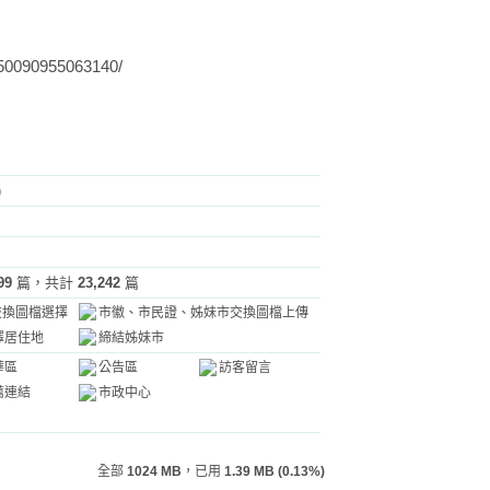
250090955063140/
)
99
篇，共計
23,242
篇
交換圖檔選擇
市徽、市民證、姊妹市交換圖檔上傳
擇居住地
締結姊妹市
華區
公告區
訪客留言
薦連結
市政中心
全部
1024 MB
，已用
1.39 MB (0.13%)