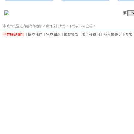
第
本城市刊登之內容為作者個人自行提供上傳，不代表 udn 立場。
刊登網站廣告
︱
關於我們
︱
常見問題
︱
服務條款
︱
著作權聲明
︱
隱私權聲明
︱
客服