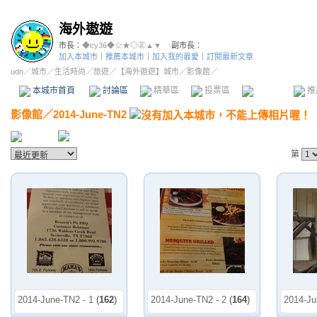
海外遨遊
市長：
◆cy36◆☆★◎㊣▲▼
副市長：
加入本城市
｜
推薦本城市
｜
加入我的最愛
｜
訂閱最新文章
udn
／
城市
／
生活時尚
／
旅遊
／
【海外遨遊】城市
／影像館／
本城市首頁
討論區
精華區
投票區
影像館
推
影像館
／
2014-June-TN2
第
2014-June-TN2 - 1
(
162
)
2014-June-TN2 - 2
(
164
)
2014-Ju