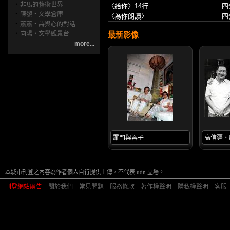
‧
非馬的藝術世界
〈給你〉14行
四
‧
陳黎‧文學倉庫
〈為你朗讀〉
四
‧
蕭蕭‧詩與心的對話
‧
向陽‧文學觀景台
最新影像
more...
羅門與蓉子
高信疆、
本城市刊登之內容為作者個人自行提供上傳，不代表 udn 立場。
刊登網站廣告
︱
關於我們
︱
常見問題
︱
服務條款
︱
著作權聲明
︱
隱私權聲明
︱
客服