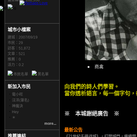
蓋亞森林／262,350
城市小檔案
建城：2007/09/19
市民：29
訪客：51,872
文章：521
推薦：
0
活力：0.2
● 商禽
市民名單
黑名單
新加入市民
向我們的詩人們學習。
當你透析語言，每一個字句，
‧
電小旺
‧
汪洋(筆名)
‧
神魔決
‧
Hey
※ 本城謝絕廣告 ※
‧
＊
more...
最新公告
推薦連結
《21世紀千禧詩城》，打開城門，繼續開