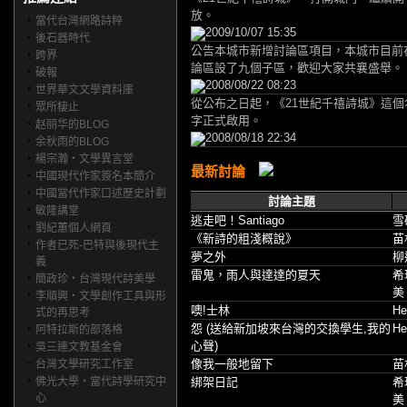
放。
‧
當代台灣網路詩粹
2009/10/07 15:35
‧
後石器時代
公告本城市新增討論區項目，本城市目前
‧
跨界
論區設了九個子區，歡迎大家共襄盛舉。
‧
破報
2008/08/22 08:23
‧
世界華文文學資料庫
從公布之日起，《21世紀千禧詩城》這個
‧
眾所棲止
字正式啟用。
‧
赵丽华的BLOG
2008/08/18 22:34
‧
余秋雨的BLOG
‧
楊宗瀚‧文學異言堂
最新討論
‧
中國現代作家簽名本簡介
‧
中國當代作家口述歷史計劃
討論主題
‧
敏隆講堂
逃走吧！Santiago
雪
‧
劉紀蕙個人網頁
《新詩的粗淺概說》
苗
‧
作者已死-巴特與後現代主
夢之外
柳
義
雷鬼，雨人與達達的夏天
希
‧
簡政珍‧台灣現代詩美學
美
‧
李順興‧文學創作工具與形
噢!士林
He
式的再思考
怨 (送給新加坡來台灣的交換學生,我的
He
‧
阿特拉斯的部落格
心聲)
‧
吳三連文教基金會
像我一般地留下
苗
‧
台灣文學研究工作室
‧
佛光大學‧當代詩學研究中
綁架日記
希
心
美