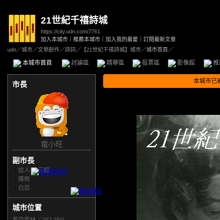
21世紀千禧詩城
https://city.udn.com/7761
加入本城市
｜
推薦本城市
｜
加入我的最愛
｜
訂閱最新文章
udn
／
城市
／
文學創作
／
詩詞
／
【21世紀千禧詩城】城市
／城市首頁／
本城市首頁
討論區
精華區
投票區
影像館
推
本城市已
市長
電小旺
副市長
‧
蚊人-曾元耀
‧
陳皓
‧
白亞
城市位置