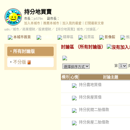
持分地買賣
市長：
jx579n
副市長：
加入本城市
｜
推薦本城市
｜
加入我的最愛
｜
訂閱最新文章
udn
／
城市
／
商業理財
／
投資理財
／
【持分地買賣】城市
／討論區／
本城市首頁
討論區
精華區
投票區
影像館
推
討論區
（
所有討論版
）
‧
所有討論版
‧
不分版
第
標示
心情
討論主題
持分農地質借
持分房屋質借
持分民間二胎借款
持分房屋二胎借款