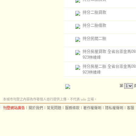
持分二胎貸款
持分二胎借款
持分民間二胎
持分房屋貸款 全省台澎金馬0920
923林維峰
持分房屋二胎 全省台澎金馬0920
923林維峰
第
本城市刊登之內容為作者個人自行提供上傳，不代表 udn 立場。
刊登網站廣告
︱
關於我們
︱
常見問題
︱
服務條款
︱
著作權聲明
︱
隱私權聲明
︱
客服