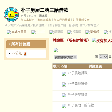
朴子房屋二胎三胎借款
市長：
ff577t
副市長：
加入本城市
｜
推薦本城市
｜
加入我的最愛
｜
訂閱最新文章
udn
／
城市
／
商業理財
／
投資理財
／
【朴子房屋二胎三胎借款】城市
／討論區／
本城市首頁
討論區
精華區
投票區
影像館
推
討論區
（
所有討論版
）
‧
所有討論版
‧
不分版
第
頁
標示
心情
討論主題
朴子農地貸款
朴子農地質借
朴子房屋質借
朴子民間二胎借款