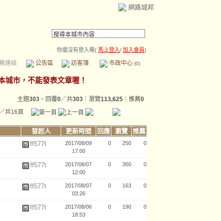
網路城邦
你還沒有登入喔(
馬上登入
/
加入會員
)
薦連結
公告區
訪客簿
市政中心
(0)
主題
303
、回覆
0
／共
303
｜瀏覽
113,625
｜推薦
0
／共16頁
發起人
更新時間
回應
瀏覽
推薦
ff577t
2017/08/09
0
250
0
17:00
ff577t
2017/08/07
0
350
0
12:00
ff577t
2017/08/07
0
163
0
03:26
ff577t
2017/08/06
0
190
0
18:53