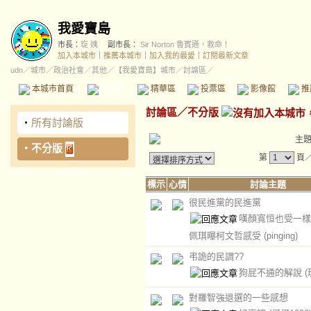
我愛寶島
市長：
琁 姨
副市長：
Sir Norton 魯賓遜，救命！
加入本城市
｜
推薦本城市
｜
加入我的最愛
｜
訂閱最新文章
udn
／
城市
／
政治社會
／
其他
／
【我愛寶島】城市
／討論區／
本城市首頁
討論區
精華區
投票區
影像館
推
討論區
／
不分版
‧
所有討論版
主
‧
不分版
第
頁
標示
心情
討論主題
很民進黨的民進黨
嘆顏寬恒也受一樣
佩琪曝柯文哲感受
(pinging)
弔詭的民調??
狗屁不通的解說
(
對羅智強退選的一些感想