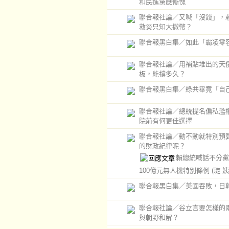
和民進黨應慚愧
聯合報社論／又喊「沒錢」，
救災只知大撒幣？
聯合報黑白集／如此「霸凌零
聯合報社論／用補貼堆出的天
板，能撐多久？
聯合報黑白集／綠共畢竟「自
聯合報社論／總統提名偏私濫
院前有何更佳選擇
聯合報社論／動不動就特別預
的財政紀律呢？
賴總統喊話不分黨
100億元無人機特別條例
(琁 姨
聯合報黑白集／美國吞敗，日
聯合報社論／谷立言要怎樣的
與朝野和解？