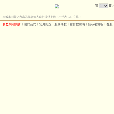
第
頁
本城市刊登之內容為作者個人自行提供上傳，不代表 udn 立場。
刊登網站廣告
︱
關於我們
︱
常見問題
︱
服務條款
︱
著作權聲明
︱
隱私權聲明
︱
客服