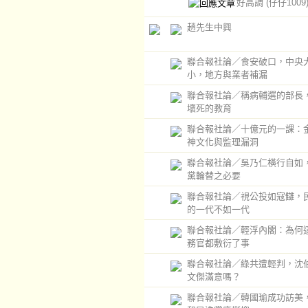
好高調
(仔仔1009
趙先生中興
聯合報社論／食安破口，中央
小，地方與業者補漏
聯合報社論／稱病輔選的部長
壞死的教育
聯合報社論／十億元的一課：
神文化與監理漏洞
聯合報社論／吳乃仁橫行自如
黨輪替之必要
聯合報社論／視公投如寇讎，
的一代不如一代
聯合報社論／輕浮內閣：為何
務官都敷衍了事
聯合報社論／綠共遭輕判，沈
文傑滿意嗎？
聯合報社論／韓國瑜成功訪美