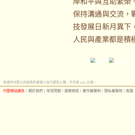
岸和平與互助繁榮
保持溝通與交流，
技發展日新月異下
人民與產業都是積
本城市刊登之內容為作者個人自行提供上傳，不代表 udn 立場。
刊登網站廣告
︱
關於我們
︱
常見問題
︱
服務條款
︱
著作權聲明
︱
隱私權聲明
︱
客服