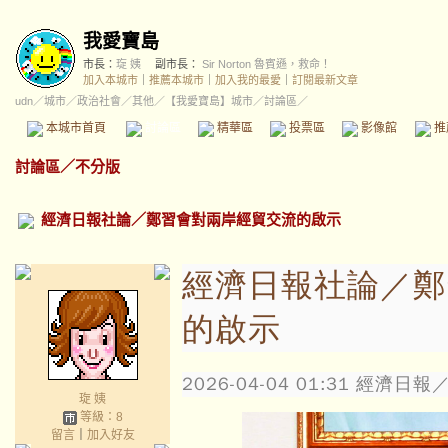
我愛寶島
市長：
琁 姨
副市長：
Sir Norton 魯賓遜，救命！
加入本城市
｜
推薦本城市
｜
加入我的最愛
｜
訂閱最新文章
udn
／
城市
／
政治社會
／
其他
／
【我愛寶島】城市
／討論區／
本城市首頁
討論區
精華區
投票區
影像館
推
討論區
／
不分版
經濟日報社論／鄭習會對兩岸經貿交流的啟示
經濟日報社論／鄭
的啟示
2026-04-04 01:31
經濟日報／
琁 姨
等級：8
留言
｜
加入好友