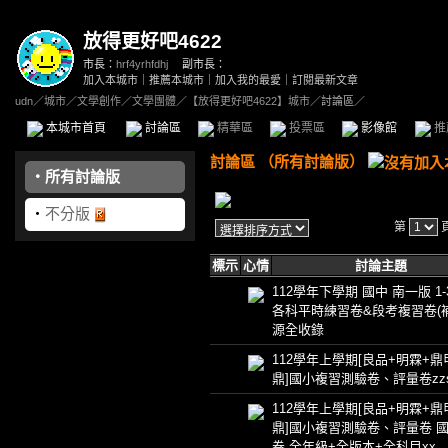
放得更好吧4622
市長：
hrf4yrhfdhj
副市長：
加入本城市
｜
推薦本城市
｜
加入我的最愛
｜
訂閱最新文章
udn
／
城市
／
文學創作
／
文學團體
／
【放得更好吧4622】城市
／討論區／
本城市首頁
討論區
精華區
投票區
影像館
推
討論區
（
所有討論版
）
‧
所有討論版
‧
不分版
第
標示
心情
討論主題
112學年下學期 國中 南一版 1
各科平時練習卷&段考複習卷(
源全收錄
112學年上學期[良品+明霖+鼎
鼎]國小複習測驗卷、評量卷zz
112學年上學期[良品+明霖+鼎
鼎]國小複習測驗卷、評量卷 
卷 全年級+全版本+全科目xx