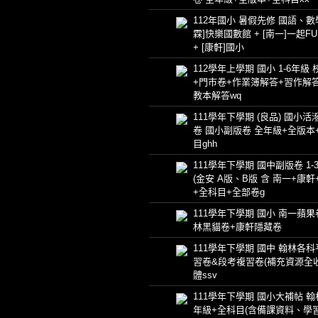
112年國小 暑假先修 國語、數學
霖]快樂國數館 + [南一]一起F
+ [康軒]國小
112學年上學期 國小 1-6年級
+門市卷+作業簿解答+習作解
教本解答wq
111學年下學期 (良品) 國小活
卷 國小副版卷 全年級+全版本
目ghh
111學年下學期 國中副版卷 1-
(金安 A版、B版 含 南一+康軒
+全科目+全部卷g
111學年下學期 國小 南一蘋果
林黑貓卷+康軒隱藏卷
111學年下學期 國中 翰林各
習卷&段考複習卷(補充資源全收
體ssv
111學年下學期 國小大補帖 翰
年級+全科目(含備課資料、學