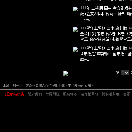
111年 上學期 國中 金安副版卷 
級 (金安A版本.含南一.康軒.翰
目vvd
111學年上學期 國小 康軒版 1
全科目(月考卷(含A卷+B卷+C卷
習單+隨堂練習單+素養學習單s
111學年上學期 國小 康軒版 1-
-4年級是108課綱、全年級、全
庫wwf
第
本城市刊登之內容為作者個人自行提供上傳，不代表 udn 立場。
刊登網站廣告
︱
關於我們
︱
常見問題
︱
服務條款
︱
著作權聲明
︱
隱私權聲明
︱
客服