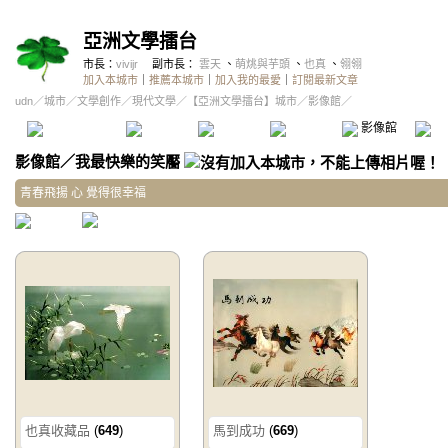
亞洲文學擂台
市長：
vivijr
副市長：
雲天
、
萌烑與芋頭
、
也真
、
翎翎
加入本城市
｜
推薦本城市
｜
加入我的最愛
｜
訂閱最新文章
udn
／
城市
／
文學創作
／
現代文學
／
【亞洲文學擂台】城市
／影像館／
本城市首頁
討論區
精華區
投票區
影像館
推
影像館
／
我最快樂的笑靨
青春飛揚 心 覺得很幸福
也真收藏品
(
649
)
馬到成功
(
669
)