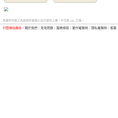
本城市刊登之內容為作者個人自行提供上傳，不代表 udn 立場。
刊登網站廣告
︱
關於我們
︱
常見問題
︱
服務條款
︱
著作權聲明
︱
隱私權聲明
︱
客服