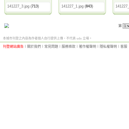
141227_3.jpg
(
713
)
141227_1.jpg
(
843
)
141227_
第
本城市刊登之內容為作者個人自行提供上傳，不代表 udn 立場。
刊登網站廣告
︱
關於我們
︱
常見問題
︱
服務條款
︱
著作權聲明
︱
隱私權聲明
︱
客服