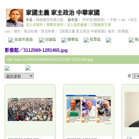
家國主義 家主政治 中華家國
市長：
梅峰健保免費公投
副市長：
早早安(顏俊家)
、
子鳴
、
Abr
、
尉左
加入本城市
｜
推薦本城市
｜
加入我的最愛
｜
訂閱最新文章
udn
／
城市
／
政治社會
／
政治時事
／
【家國主義 家主政治 中華家國】城市
／影像館／
本城市首頁
討論區
精華區
投票區
影像館
推
影像館
／
3112569-1281465.jpg
http://udn.com/NEWS/MEDIA/3112569-1281465.jpg
第