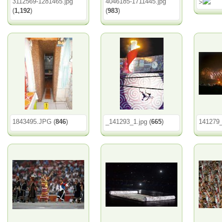
3112569-1281465.jpg
4046185-1711445.jpg
>
(
1,192
)
(
983
)
1843495.JPG
(
846
)
_141293_1.jpg
(
665
)
141279_